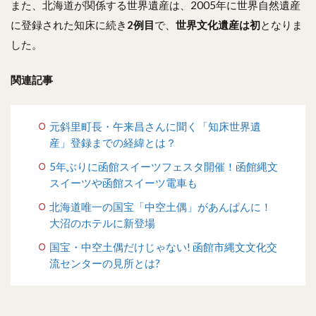
また、北海道が関係する世界遺産は、2005年に世界自然遺産
に登録された知床に続き
2例目
で、
世界文化遺産は初
となりま
した。
関連記事
元斜里町長・午来昌さんに聞く「知床世界遺
産」登録までの経緯とは？
5年ぶりに函館スイーツフェスタ開催！函館縄文
スイーツや函館スイーツ電車も
北海道唯一の国宝「中空土偶」があんぱんに！
大沼のホテルに新登場
国宝・中空土偶だけじゃない! 函館市縄文文化交
流センターの見所とは?