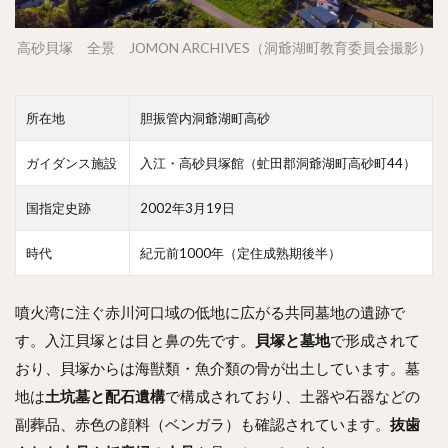
高砂貝塚 全景 JOMON ARCHIVES（洞爺湖町教育委員会撮影）
所在地
胆振管内洞爺湖町高砂
ガイダンス施設
入江・高砂貝塚館（虻田郡洞爺湖町高砂町44）
国指定史跡
2002年3月19日
時代
紀元前1000年（定住成熟期後半）
噴火湾に注ぐ赤川河口域の低地に広がる共同墓地の遺跡で
す。入江貝塚とは目と鼻の先です。
貝塚と墓地
で形成されて
おり、貝塚からは海獣類・魚介類の骨が出土しています。墓
地は
土坑墓と配石遺構
で構成されており、土器や石器などの
副葬品、赤色の顔料（ベンガラ）も確認されています。
抜歯