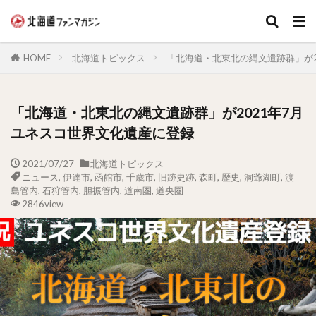
キーワード
HOME
北海道トピックス
「北海道・北東北の縄文遺跡群」が2
「北海道・北東北の縄文遺跡群」が2021年7月
ユネスコ世界文化遺産に登録
2021/07/27
北海道トピックス
ニュース
,
伊達市
,
函館市
,
千歳市
,
旧跡史跡
,
森町
,
歴史
,
洞爺湖町
,
渡
島管内
,
石狩管内
,
胆振管内
,
道南圏
,
道央圏
2846view