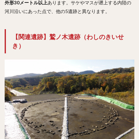
外形30メートル以上
あります。サケやマスが遡上する内陸の
河川沿いにあった点で、他の5遺跡と異なります。
【関連遺跡】鷲ノ木遺跡（わしのきいせ
き）