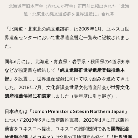
北海道庁旧本庁舎（赤れんが庁舎）正門前に掲出された「北海
道・北東北の縄文遺跡群を世界遺産に」垂れ幕
「北海道・北東北の縄文遺跡群」は2009年1月、ユネスコ世
界遺産センターにおいて世界遺産暫定一覧表に記載されまし
た。
同年6月には、北海道・青森県・岩手県・秋田県の4道県知事
などが協定書を締結して
「縄文遺跡群世界遺産登録推進本
部」
を設置し、世界遺産登録に向けて取り組みを進めてきま
した。2018年7月、文化審議会世界文化遺産部会が
世界文化
遺産推薦候補に初選定
しました（翌年度に引き継ぎ）。
日本政府は
「Jomon Prehistoric Sites in Northern Japan」
について2019年9月に暫定版推薦書、2020年1月に正式版推
薦書をユネスコへ提出。ユネスコの諮問機関である
国際記念
物遺跡会議（イコモス）
は9月の現地調査を経て
「『世界遺産