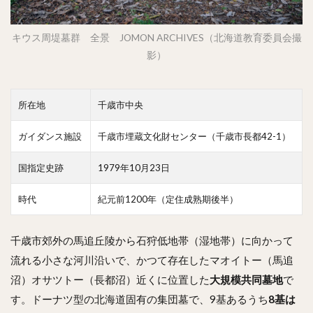
キウス周堤墓群 全景 JOMON ARCHIVES（北海道教育委員会撮
影）
所在地
千歳市中央
ガイダンス施設
千歳市埋蔵文化財センター（千歳市長都42-1）
国指定史跡
1979年10月23日
時代
紀元前1200年（定住成熟期後半）
千歳市郊外の馬追丘陵から石狩低地帯（湿地帯）に向かって
流れる小さな河川沿いで、かつて存在したマオイトー（馬追
沼）オサツトー（長都沼）近くに位置した
大規模共同墓地
で
す。ドーナツ型の北海道固有の集団墓で、9基あるうち
8基は