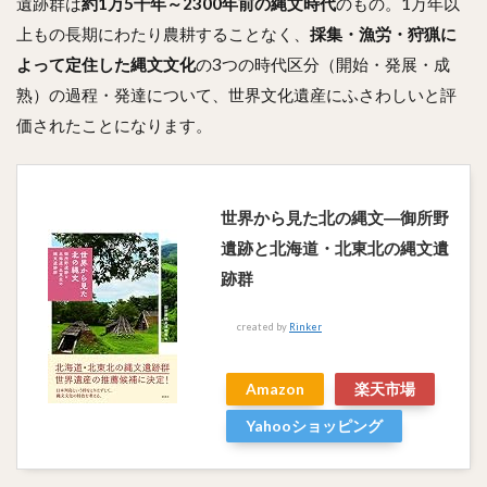
遺跡群は
約1万5千年～2300年前の縄文時代
のもの。1万年以
上もの長期にわたり農耕することなく、
採集・漁労・狩猟に
よって定住した縄文文化
の3つの時代区分（開始・発展・成
熟）の過程・発達について、世界文化遺産にふさわしいと評
価されたことになります。
世界から見た北の縄文―御所野
遺跡と北海道・北東北の縄文遺
跡群
created by
Rinker
Amazon
楽天市場
Yahooショッピング