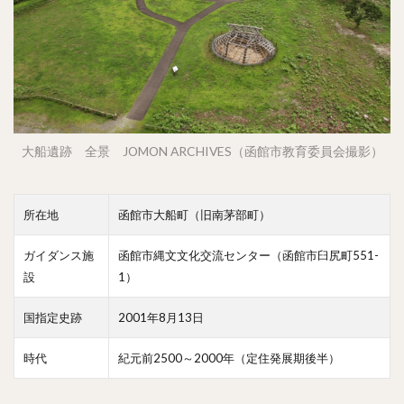
大船遺跡 全景 JOMON ARCHIVES（函館市教育委員会撮影）
所在地
函館市大船町（旧南茅部町）
ガイダンス施
函館市縄文文化交流センター（函館市臼尻町551-
設
1）
国指定史跡
2001年8月13日
時代
紀元前2500～2000年（定住発展期後半）