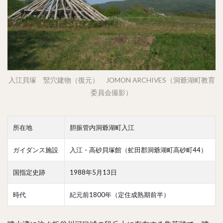
入江貝塚 竪穴建物（復元） JOMON ARCHIVES（洞爺湖町教育
委員会撮影）
所在地
胆振管内洞爺湖町入江
ガイダンス施設
入江・高砂貝塚館（虻田郡洞爺湖町高砂町44）
国指定史跡
1988年5月13日
時代
紀元前1800年（定住成熟期前半）