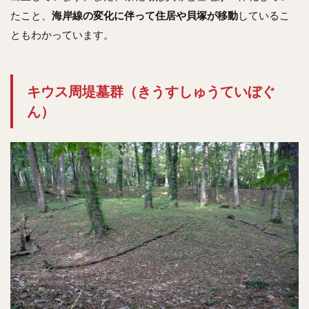
たこと、
海岸線の変化に伴って住居や貝塚が移動
しているこ
ともわかっています。
キウス周堤墓群（きうすしゅうていぼぐ
ん）