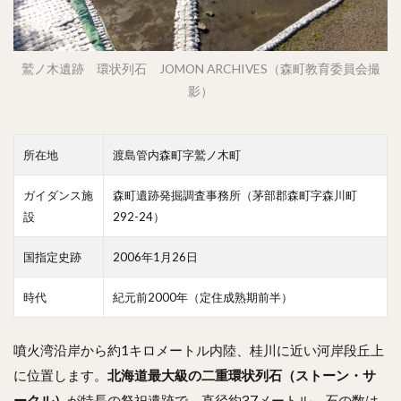
鷲ノ木遺跡 環状列石 JOMON ARCHIVES（森町教育委員会撮
影）
所在地
渡島管内森町字鷲ノ木町
ガイダンス施
森町遺跡発掘調査事務所（茅部郡森町字森川町
設
292-24）
国指定史跡
2006年1月26日
時代
紀元前2000年（定住成熟期前半）
噴火湾沿岸から約1キロメートル内陸、桂川に近い河岸段丘上
に位置します。
北海道最大級の二重環状列石（ストーン・サ
ークル）
が特長の祭祀遺跡で、直径約37メートル、石の数は