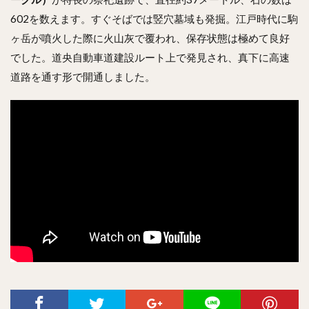
602を数えます。すぐそばでは竪穴墓域も発掘。江戸時代に駒
ヶ岳が噴火した際に火山灰で覆われ、保存状態は極めて良好
でした。道央自動車道建設ルート上で発見され、真下に高速
道路を通す形で開通しました。