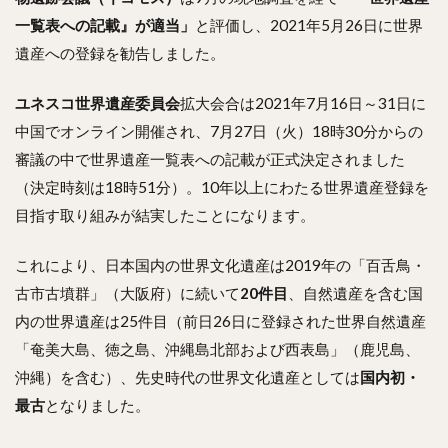
一覧表への記載』が適当」
と評価し、2021年5月26日に世界
遺産への登録を勧告しました。
ユネスコ世界遺産委員会
拡大会合は2021年7月16日～31日に
中国でオンライン開催され、7月27日（火）18時30分からの
審議の中で世界遺産一覧表への記載が正式決定されました
（決定時刻は18時51分）。10年以上にわたる世界遺産登録を
目指す取り組みが結実したことになります。
これにより、日本国内の世界文化遺産は2019年の「百舌鳥・
古市古墳群」（大阪府）に続いて
20件目
、自然遺産を含む国
内の世界遺産は25件目（前日26日に登録された世界自然遺産
「奄美大島、徳之島、沖縄島北部および西表島」（鹿児島、
沖縄）を含む）、先史時代の世界文化遺産としては
国内初・
最古
となりました。