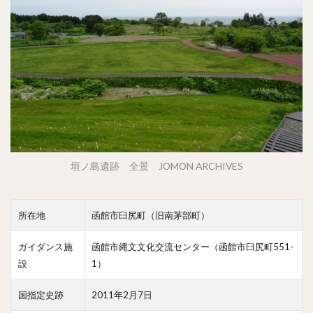
垣ノ島遺跡 全景 JOMON ARCHIVES
所在地
函館市臼尻町（旧南茅部町）
ガイダンス施
函館市縄文文化交流センター（函館市臼尻町551-
設
1）
国指定史跡
2011年2月7日