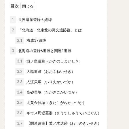
目次
1
世界遺産登録の経緯
2
「北海道・北東北の縄文遺跡群」とは
2.1
構成17遺跡
3
北海道の登録6遺跡と関連1遺跡
3.1
垣ノ島遺跡（かきのしまいせき）
3.2
大船遺跡（おおふねいせき）
3.3
入江貝塚（いりえかいづか）
3.4
高砂貝塚（たかさごかいづか）
3.5
北黄金貝塚（きたこがねかいづか）
3.6
キウス周堤墓群（きうすしゅうていぼぐん）
3.7
【関連遺跡】鷲ノ木遺跡（わしのきいせき）