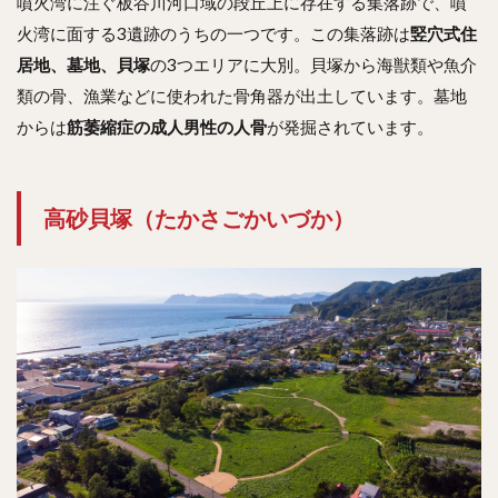
噴火湾に注ぐ板谷川河口域の段丘上に存在する集落跡で、噴
火湾に面する3遺跡のうちの一つです。この集落跡は
竪穴式住
居地、墓地、貝塚
の3つエリアに大別。貝塚から海獣類や魚介
類の骨、漁業などに使われた骨角器が出土しています。墓地
からは
筋萎縮症の成人男性の人骨
が発掘されています。
高砂貝塚（たかさごかいづか）