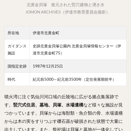
北黄金貝塚 復元された竪穴建物と湧き水
JOMON ARCHIVES（伊達市教育委員会撮影）
所在地
伊達市北黄金町
ガイダンス
史跡北黄金貝塚公園内 北黄金貝塚情報センター（伊
施設
達市北黄金町75）
国指定史跡
1987年12月25日
時代
紀元前5000～紀元前3500年（定住発展期前半）
噴火湾に注ぐ気仙川河口域の丘陵地に広がる拠点集落跡で
す。
竪穴式住居、墓地、貝塚、水場遺構
など様々な施設が見
つかっています。貝塚からは海獣類・魚介類の骨、水場遺構
からは木の実をすりつぶす礫石器が破損された状態で大量に
出土しています。また、祭祀場は貝塚と墓地が一体化してい