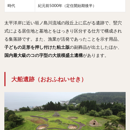
時代
紀元前5000年（定住開始期後半）
太平洋岸に近い垣ノ島川流域の段丘上に広がる遺跡で、竪穴
式による居住地と墓地とをはっきり区分する仕方で構成され
る集落跡です。また、漁業が活発であったことを示す用品、
子どもの足形を押し付けた粘土版
の副葬品が出土したほか、
国内最大級のコの字型の大規模盛土遺構
があります。
大船遺跡（おおふねいせき）