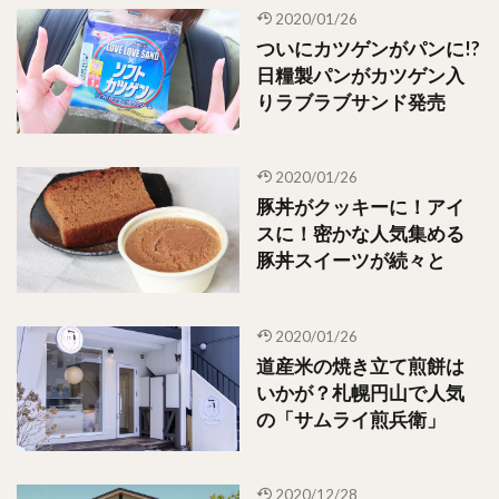
2020/01/26
ついにカツゲンがパンに!?
日糧製パンがカツゲン入
りラブラブサンド発売
2020/01/26
豚丼がクッキーに！アイ
スに！密かな人気集める
豚丼スイーツが続々と
2020/01/26
道産米の焼き立て煎餅は
いかが？札幌円山で人気
の「サムライ煎兵衛」
2020/12/28