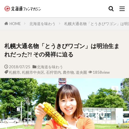
キーワード
HOME
北海道を味わう
札幌大通名物「とうきびワゴン」は明治
札幌大通名物「とうきびワゴン」は明治生ま
れだった?! その発祥に迫る
2018/07/25
北海道を味わう
札幌市
,
札幌市中央区
,
石狩管内
,
農作物
,
道央圏
1858view