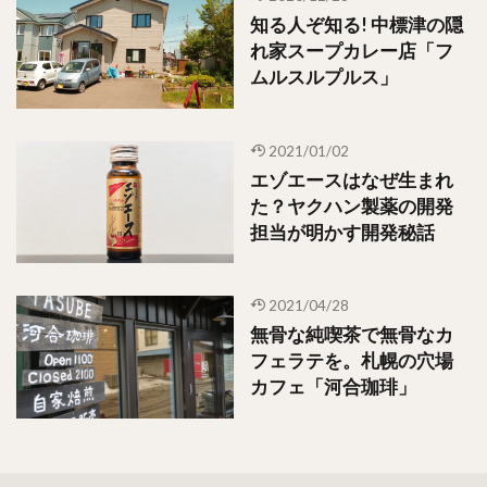
知る人ぞ知る! 中標津の隠
れ家スープカレー店「フ
ムルスルプルス」
2021/01/02
エゾエースはなぜ生まれ
た？ヤクハン製薬の開発
担当が明かす開発秘話
2021/04/28
無骨な純喫茶で無骨なカ
フェラテを。札幌の穴場
カフェ「河合珈琲」