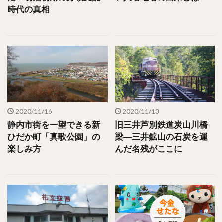
時代の真相
2020/11/16
2020/11/13
静内市街を一望できる新
旧三井芦別鉄道炭山川橋
ひだか町「真歌公園」の
梁―三井鉱山の石炭を運
楽しみ方
んだ名残がここに