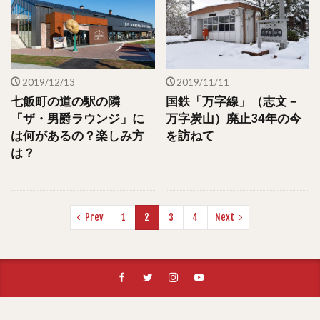
2019/12/13
2019/11/11
七飯町の道の駅の隣
国鉄「万字線」（志文－
「ザ・男爵ラウンジ」に
万字炭山）廃止34年の今
は何があるの？楽しみ方
を訪ねて
は？
Prev
1
2
3
4
Next