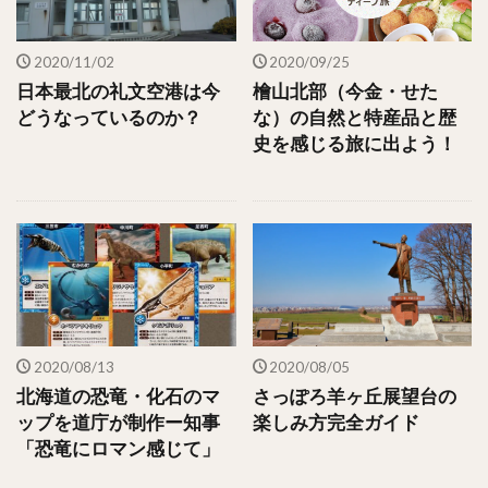
2020/11/02
2020/09/25
日本最北の礼文空港は今
檜山北部（今金・せた
どうなっているのか？
な）の自然と特産品と歴
史を感じる旅に出よう！
2020/08/13
2020/08/05
北海道の恐竜・化石のマ
さっぽろ羊ヶ丘展望台の
ップを道庁が制作ー知事
楽しみ方完全ガイド
「恐竜にロマン感じて」