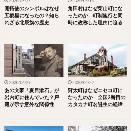
2020/05/25
2020/05/13
開拓使のシンボルはなぜ
角田村はなぜ栗山町にな
五稜星になったの？知ら
ったのか―町制施行と同
れざる北辰旗の歴史
時に改称した理由に迫る
2020/04/29
2020/04/22
あの文豪「夏目漱石」が
狩太町はなぜニセコ町に
岩内町に住んでいた？戸
なったのか―全国2番目の
籍が示す意外な関係性
カタカナ町名誕生の経緯