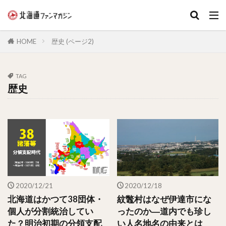
キーワード
HOME
歴史 (ページ2)
TAG
歴史
2020/12/21
2020/12/18
北海道はかつて38団体・
紋鼈村はなぜ伊達市にな
個人が分割統治してい
ったのか―道内でも珍し
た？明治初期の分領支配
い人名地名の由来とは