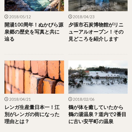
2018/05/12
2018/04/23
開湯100周年！ぬかびら源
夕張市石炭博物館がリニ
泉郷の歴史を写真と共に
ューアルオープン！その
辿る
見どころを紹介します
2018/04/21
2018/02/06
レンガ生産量日本一！江
鶴が体を癒していたから
別がレンガの街になった
鶴の湯温泉？道内で2番目
理由とは？
に古い安平町の温泉