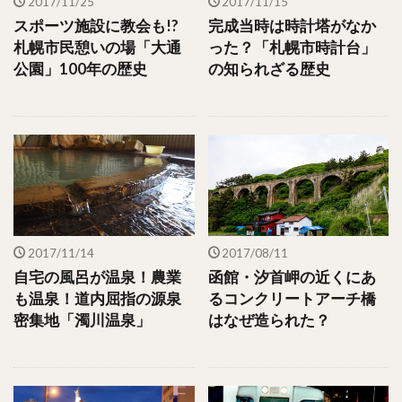
2017/11/25
2017/11/15
スポーツ施設に教会も!?
完成当時は時計塔がなか
札幌市民憩いの場「大通
った？「札幌市時計台」
公園」100年の歴史
の知られざる歴史
2017/11/14
2017/08/11
自宅の風呂が温泉！農業
函館・汐首岬の近くにあ
も温泉！道内屈指の源泉
るコンクリートアーチ橋
密集地「濁川温泉」
はなぜ造られた？