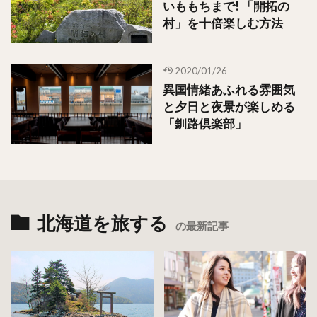
いももちまで! 「開拓の
村」を十倍楽しむ方法
2020/01/26
異国情緒あふれる雰囲気
と夕日と夜景が楽しめる
「釧路倶楽部」
北海道を旅する
の最新記事