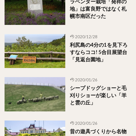
ラベンダー栽培「発祥の
地」は富良野ではなく札
幌市南区だった
2020/12/28
利尻島の4分の1を見下ろ
すならココ! 5合目展望台
「見返台園地」
2020/01/26
シープドッグショーと毛
刈りショーが楽しい「羊
と雲の丘」
2020/01/26
昔の遊具づくりから名物