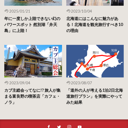
2025/01/21
2023/10/04
年に一度しか上陸できない幻の
北海道にはこんなに魅力があ
パワースポット 然別湖「弁天
る！北海道を観光旅行すべき10
島」に上陸！
の理由
2023/09/04
2023/08/07
カブ主総会ってなに!? 旅人が集
「道外の人が考える1泊2日北海
まる富良野の喫茶店「カフェ・
道旅行プラン」を実際にやって
ノラ」
みた結果