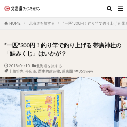
キーワード
HOME
北海道を旅する
”一匹”300円！釣り竿で釣り上げる 
”一匹”300円！釣り竿で釣り上げる 帯廣神社の
「鮭みくじ」はいかが？
2018/04/10
北海道を旅する
十勝管内
,
帯広市
,
歴史的建造物
,
道東圏
853view