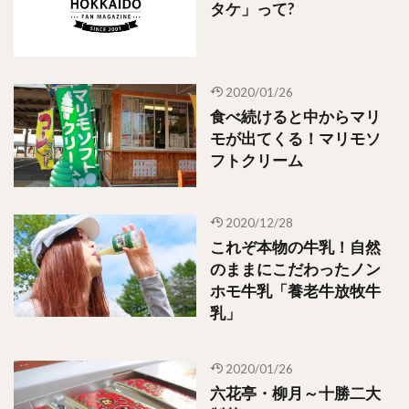
タケ」って?
2020/01/26
食べ続けると中からマリ
モが出てくる！マリモソ
フトクリーム
2020/12/28
これぞ本物の牛乳！自然
のままにこだわったノン
ホモ牛乳「養老牛放牧牛
乳」
2020/01/26
六花亭・柳月～十勝二大