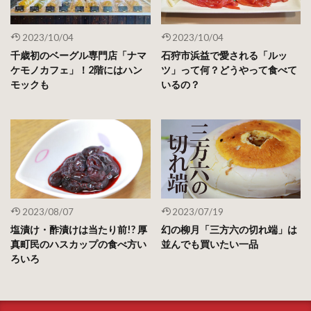
2023/10/04
2023/10/04
千歳初のベーグル専門店「ナマ
石狩市浜益で愛される「ルッ
ケモノカフェ」！2階にはハン
ツ」って何？どうやって食べて
モックも
いるの？
2023/08/07
2023/07/19
塩漬け・酢漬けは当たり前!? 厚
幻の柳月「三方六の切れ端」は
真町民のハスカップの食べ方い
並んでも買いたい一品
ろいろ