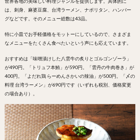
世界各地の美味しい料理ジャンルを提供します。具体的に
は、刺身、麻婆豆腐、台湾ラーメン、ナポリタン、ハンバー
グなどです。そのメニュー総数は43品。
特に小皿でお手軽価格をモットーにしているので、さまざま
なメニューをたくさん食べたいという声にも応えています。
おすすめは「味噌漬けした八雲牛の炙りとゴルゴンゾーラ」
が490円。「トリュフ本鮪」が590円。「雲丹の牛肉巻き」が
400円。「よだれ鶏 らーめんさかいの辣油」が500円。「〆の
料理 台湾ラーメン」が690円です（いずれも税別、価格変更
の場合あり）。