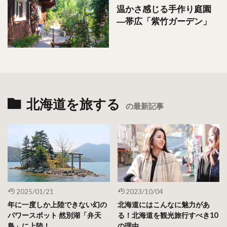
温かさ感じる手作り庭園
―帯広「紫竹ガーデン」
北海道を旅する
の最新記事
2025/01/21
2023/10/04
年に一度しか上陸できない幻の
北海道にはこんなに魅力があ
パワースポット 然別湖「弁天
る！北海道を観光旅行すべき10
島」に上陸！
の理由