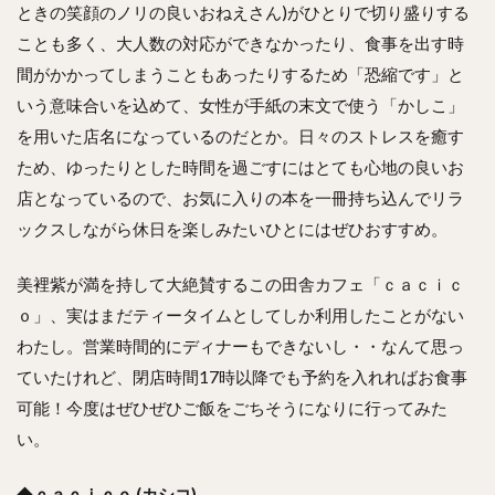
ときの笑顔のノリの良いおねえさん)がひとりで切り盛りする
ことも多く、大人数の対応ができなかったり、食事を出す時
間がかかってしまうこともあったりするため「恐縮です」と
いう意味合いを込めて、女性が手紙の末文で使う「かしこ」
を用いた店名になっているのだとか。日々のストレスを癒す
ため、ゆったりとした時間を過ごすにはとても心地の良いお
店となっているので、お気に入りの本を一冊持ち込んでリラ
ックスしながら休日を楽しみたいひとにはぜひおすすめ。
美裡紫が満を持して大絶賛するこの田舎カフェ「ｃａｃｉｃ
ｏ」、実はまだティータイムとしてしか利用したことがない
わたし。営業時間的にディナーもできないし・・なんて思っ
ていたけれど、閉店時間17時以降でも予約を入れればお食事
可能！今度はぜひぜひご飯をごちそうになりに行ってみた
い。
◆
ｃａｃｉｃｏ (カシコ)