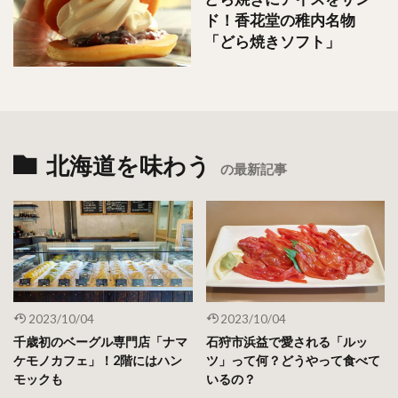
ド！香花堂の稚内名物
「どら焼きソフト」
北海道を味わう
の最新記事
2023/10/04
2023/10/04
千歳初のベーグル専門店「ナマ
石狩市浜益で愛される「ルッ
ケモノカフェ」！2階にはハン
ツ」って何？どうやって食べて
モックも
いるの？