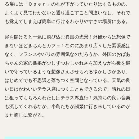
る扉には「Ｏｐｅｎ」の札が下がっていたりはするものの、
よくよく見て行かないと通り過ごすこと間違いなし。それで
も覚えてしまえば簡単に行けるわかりやすさの場所にある。
扉を開けると一気に飛び込む異国の光景！外観からは想像で
きないほどきちんとカフェ！なのにあまり店々した緊張感は
なく、フランスやパリの雰囲気なのだろうか、外国のおばあ
ちゃんの家の孫娘が少しずつおしゃれさを加えながら後を継
いで守っているような想像さえさせられる懐かしさがあり、
はじめてでも不思議と落ちつく空間となっている。天気の良
い日はかわいいテラス席につくこともできるので、晴れの日
は狙ってもちろんわたしはテラス席直行！気持ちの良い音楽
も流してくれるなか、小鳥たちが頻繁に行き来しているのが
また癒しに繋がる。