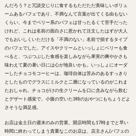
んだろう？と冗談交じりに食するもただただ美味しいボリュ
ームあるパフェであり、不満なんて言葉が出てくる由もない
くらい。今までベリー系のパフェは甘ったるくて苦手だった
けれど、これは名前の面白さに惹かれて注文したはずが大人
でもおいしくいただける「不満のない」名前で損するタイプ
のパフェでした。アイスやクリームといっしょにベリーも食
べると、つぶつぶした食感を楽しみながら果実の爽やかさも
味わえて夏の暑い日には心が地良いかも。いっしょにオーダ
ーしたチョコモコーヒーは、珈琲自体は苦みのあるすっきり
としたものでグラスにミルクと二層になっているのがこれま
たおしゃれ。チョコがけの生クリームを口に含みながら飲む
とデザート感覚で、小腹の空いた3時のおやつにもちょうどよ
さそうな満足感。
お店は金土日の週末のみの営業。開店時間も17時までと早い
時間に終わってしまう貴重なこのお店は、店主さん(パフェの