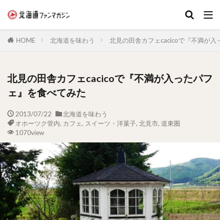
キーワード
HOME
北海道を味わう
北見の田舎カフェcacicoで『不満が
北見の田舎カフェcacicoで『不満が入ったパフ
ェ』を食べてみた
2013/07/22
北海道を味わう
オホーツク管内
,
カフェ
,
スイーツ・洋菓子
,
北見市
,
道東圏
1070view