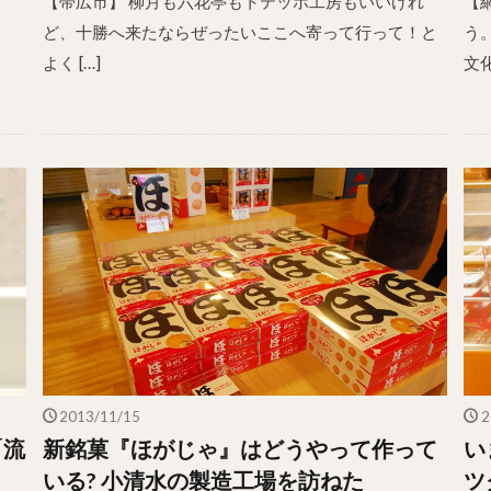
【帯広市】 柳月も六花亭もトテッポ工房もいいけれ
【
ど、十勝へ来たならぜったいここへ寄って行って！と
う
よく […]
文化
2013/11/15
2
「流
新銘菓『ほがじゃ』はどうやって作って
い
いる? 小清水の製造工場を訪ねた
ツ