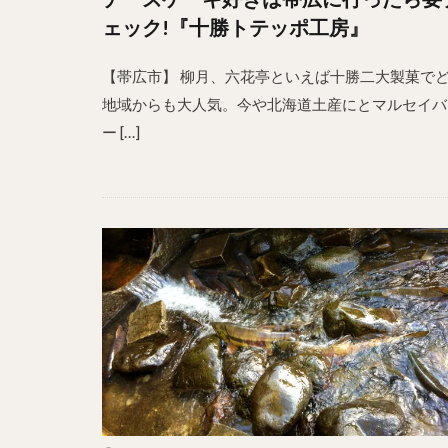
ェック!『十勝トテッポ工房』
【帯広市】 柳月、六花亭といえば十勝二大製菓で
地域からも大人気。今や北海道土産にとマルセイバ
ー […]