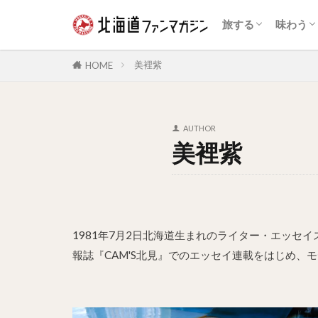
自然景観
展望台
花の名所
夜景
鉄道
温泉
体験・アクティビ
公園・テーマパー
道の駅・ランドマ
宿泊施設
動物園・水族館
博物館・資料館
旧跡史跡
歴史的建造物
スイー
和菓子
アイス
海鮮
ジンギ
乳製品
カレー
パン
ラーメ
ファス
カフェ
ドリン
お酒
旅する
味わう
自然景観
展望台
花の名所
夜景
鉄道
温泉
体験・アクティビ
公園・テーマパー
道の駅・ランドマ
宿泊施設
動物園・水族館
博物館・資料館
旧跡史跡
歴史的建造物
スイー
和菓子
アイス
海鮮
ジンギ
乳製品
カレー
パン
ラーメ
ファス
カフェ
ドリン
お酒
美裡紫
HOME
AUTHOR
美裡紫
1981年7月2日北海道生まれのライター・エッ
報誌『CAM'S北見』でのエッセイ連載をはじめ