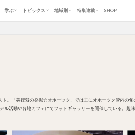
ティ
ク
ーク
ツ・洋菓子
クリーム
スカン
・スープカレー
ン
トフード
ク
生活
カルチャー
歴史
自然
地名
スポーツ
アイヌ
交通
経済産業
行政
ニュース
イベント
取り組み
ひと
道央圏（札幌近郊）
道南圏（みなみ北海道）
道北圏（きた北海道）
道東圏（ひがし北海道）
常識/習慣
地域とつながる。ひみつキ
ソフトカツゲン
ガラナ特集
札幌市営地下鉄特集
オホーツクまち発見!!旅紀
殿堂入り
学ぶ
トピックス
地域別
特集連載
SHOP
ティ
ク
ーク
ツ・洋菓子
クリーム
スカン
・スープカレー
ン
トフード
ク
生活
カルチャー
歴史
自然
地名
スポーツ
アイヌ
交通
経済産業
行政
ニュース
イベント
取り組み
ひと
道央圏（札幌近郊）
道南圏（みなみ北海道）
道北圏（きた北海道）
道東圏（ひがし北海道）
常識/習慣
地域とつながる。ひみつキ
ソフトカツゲン
ガラナ特集
札幌市営地下鉄特集
オホーツクまち発見!!旅紀
殿堂入り
セイスト。「美裡紫の発掘☆オホーツク」では主にオホーツク管内の
、モデル活動や各地カフェにてフォトギャラリーを開催している。趣