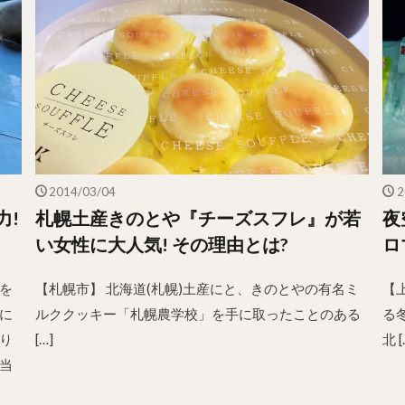
2014/03/04
2
力!
札幌土産きのとや『チーズスフレ』が若
夜
い女性に大人気! その理由とは?
ロ
を
【札幌市】 北海道(札幌)土産にと、きのとやの有名ミ
【
に
ルククッキー「札幌農学校」を手に取ったことのある
る
り
[…]
北 [
当