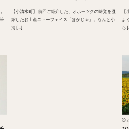
い。
【小清水町】 前回ご紹介した、オホーツクの味覚を凝
【
筆
縮したお土産ニューフェイス「ほがじゃ」。なんと小
よ
清 […]
ら [
2
チ
1