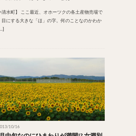
小清水町】 ここ最近、オホーツクの各土産物売場で
く目にする大きな「ほ」の字。何のことなのかわか
…]
013/10/16
0月中旬なのにひまわりが満開!? 女満別