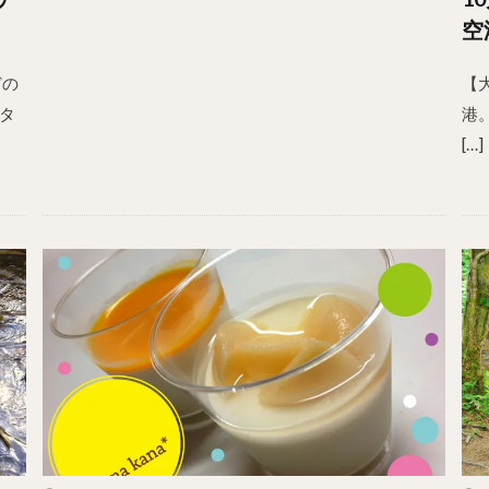
空
どの
【
タ
港
[…]