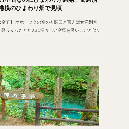
港横のひまわり畑で見頃
大空町】 オホーツクの空の玄関口と言えば女満別空
。降り立ったとたんに清々しい空気を吸いこむと｢北