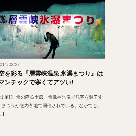
014/02/27
空を彩る『層雲峡温泉 氷瀑まつり』は
マンチックで寒くてアツい!
上川町】 雪の降る季節、雪像や氷像で観客を魅了す
冬まつりが道内各地で開催されている。なかでも、
…]