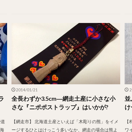
2014/01/21
2
ラ
全長わずか3.5cm―網走土産に小さな小
並
さな『ニポポストラップ』はいかが?
け
や道
【網走市】 北海道土産といえば「木彫りの熊」をイメ
【
海
ージするひとはけっこう多いなか、網走の場合は熊よ
ワ