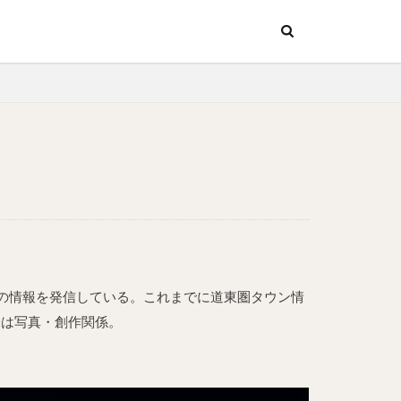
ッチン
行
ッチン
行
旬の情報を発信している。これまでに道東圏タウン情
味は写真・創作関係。