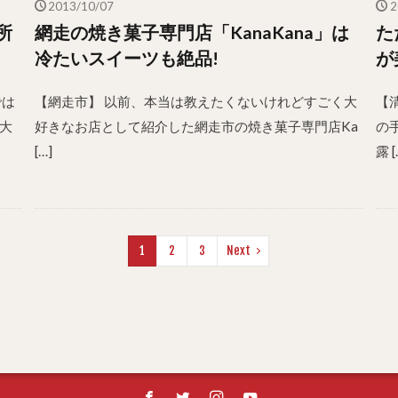
2013/10/07
2
所
網走の焼き菓子専門店「KanaKana」は
た
冷たいスイーツも絶品!
が
では
【網走市】 以前、本当は教えたくないけれどすごく大
【
大
好きなお店として紹介した網走市の焼き菓子専門店Ka
の
[…]
露 [
1
2
3
Next