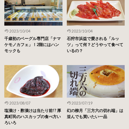
2023/10/04
2023/10/04
千歳初のベーグル専門店「ナマ
石狩市浜益で愛される「ルッ
ケモノカフェ」！2階にはハン
ツ」って何？どうやって食べて
モックも
いるの？
2023/08/07
2023/07/19
塩漬け・酢漬けは当たり前!? 厚
幻の柳月「三方六の切れ端」は
真町民のハスカップの食べ方い
並んでも買いたい一品
ろいろ