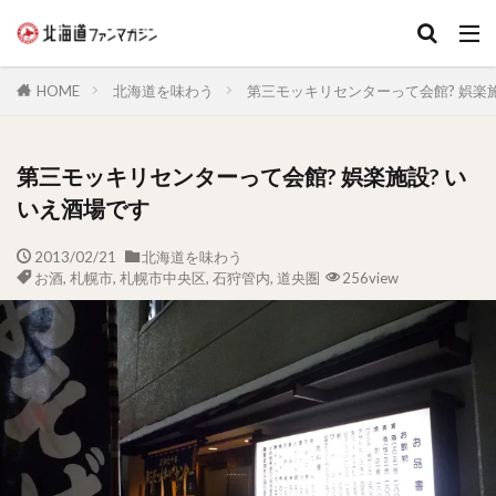
キーワード
HOME
北海道を味わう
第三モッキリセンターって会館? 娯楽施
第三モッキリセンターって会館? 娯楽施設? い
いえ酒場です
2013/02/21
北海道を味わう
お酒
,
札幌市
,
札幌市中央区
,
石狩管内
,
道央圏
256view