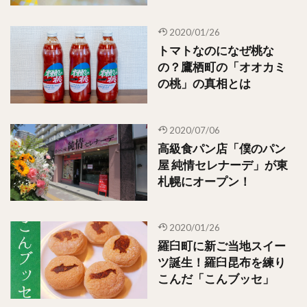
2020/01/26
トマトなのになぜ桃な
の？鷹栖町の「オオカミ
の桃」の真相とは
2020/07/06
高級食パン店「僕のパン
屋 純情セレナーデ」が東
札幌にオープン！
2020/01/26
羅臼町に新ご当地スイー
ツ誕生！羅臼昆布を練り
こんだ「こんブッセ」