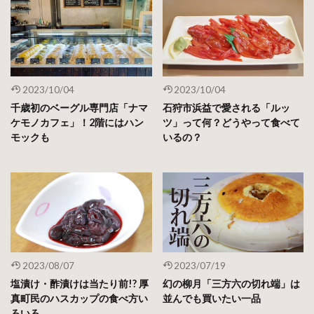
2023/10/04
2023/10/04
千歳初のベーグル専門店「ナマ
石狩市浜益で愛される「ルッ
ケモノカフェ」！2階にはハン
ツ」って何？どうやって食べて
モックも
いるの？
2023/08/07
2023/07/19
塩漬け・酢漬けは当たり前!? 厚
幻の柳月「三方六の切れ端」は
真町民のハスカップの食べ方い
並んでも買いたい一品
ろいろ