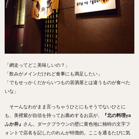
「網走ってどこ美味しいの？」
「飲みがメインだけれど食事にも満足したい」
「でもせっかくだからいつもの居酒屋とは違うものが食べた
いな」
そーんなわがまま言っちゃうひとにもそうでないひとに
も、美裡紫が自信を持ってお薦めするお店が、
『北の料理ya
ふか井』
さん。ダークブラウンの壁に黄色地に独特の文字フ
ォントで店名を記したのれんが特徴的。ここを通るたびに気