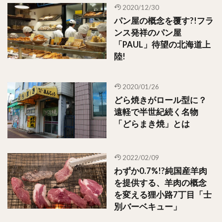
2020/12/30
パン屋の概念を覆す?!フラ
ンス発祥のパン屋
「PAUL」待望の北海道上
陸!
2020/01/26
どら焼きがロール型に？
遠軽で半世紀続く名物
「どらまき焼」とは
2022/02/09
わずか0.7%!?純国産羊肉
を提供する、羊肉の概念
を変える狸小路7丁目「士
別バーベキュー」