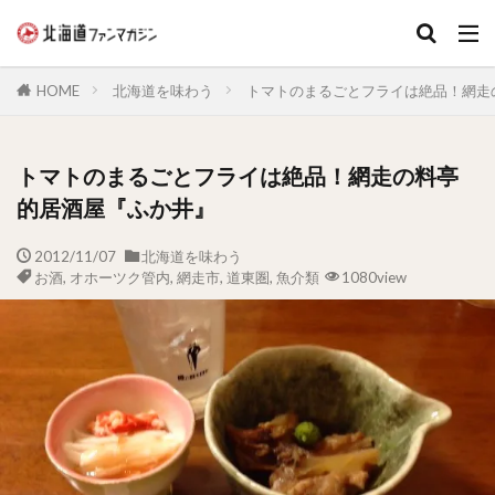
キーワード
HOME
北海道を味わう
トマトのまるごとフライは絶品！網走
トマトのまるごとフライは絶品！網走の料亭
的居酒屋『ふか井』
2012/11/07
北海道を味わう
お酒
,
オホーツク管内
,
網走市
,
道東圏
,
魚介類
1080view