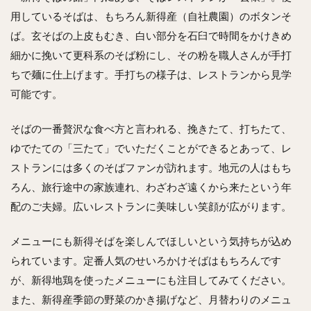
用しているそばは、もちろん新得産（自社農園）のボタンそ
ば。玄そばの上皮もむき、白い部分を石臼で時間をかけきめ
細かに挽いて更科系のそば粉にし、その粉を職人さんが手打
ちで麺に仕上げます。手打ちの様子は、レストランから見学
可能です。
そばの一番贅沢な食べ方と言われる、挽きたて、打ちたて、
ゆでたての「三たて」でいただくことができるとあって、レ
ストランには多くのそばファンが訪れます。地元の人はもち
ろん、旅行途中の家族連れ、わざわざ遠くから来たという年
配のご夫婦。広いレストランに美味しい笑顔が広がります。
メニューにも新得そばを楽しんでほしいという気持ちが込め
られています。定番人気のせいろかけそばはもちろんです
が、新得地鶏を使ったメニューにも注目してみてください。
また、新得産季節の野菜のかき揚げなど、月替わりのメニュ