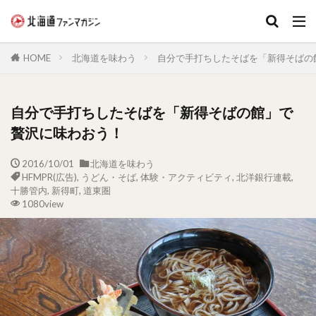
キーワード
HOME
北海道を味わう
自分で手打ちしたそばを「新得そばの
自分で手打ちしたそばを「新得そばの館」で
贅沢に味わおう！
2016/10/01
北海道を味わう
HFMPR(広告)
,
うどん・そば
,
体験・アクティビティ
,
北洋銀行連載
,
十勝管内
,
新得町
,
道東圏
1080view