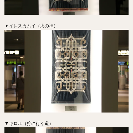
▼イレスカムイ（火の神）
▼キロル（狩に行く道）