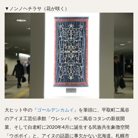
▼ノンノヘチラサ（花が咲く）
大ヒット中の
『ゴールデンカムイ』
を筆頭に、平取町二風谷
のアイヌ工芸伝承館「ウレㇱパ」や二風谷コタンの新規開
業、そして白老町に2020年4月に誕生する民族共生象徴空間
「ウポポイ」と、アイヌの話題に事欠かない北海道。札幌市