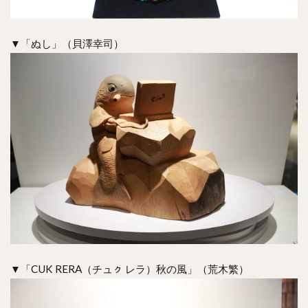
▼「ぬし」（貝澤幸司）
▼「CUK RERA（チュㇰ レラ）秋の風」（荒木繁）