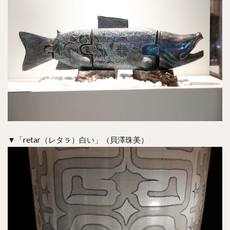
▼「retar（レタㇻ）白い」（貝澤珠美）