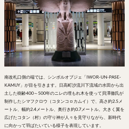
南改札口側の端では、シンボルオブジェ「IWOR-UN-PASE-
KAMUY」が目を引きます。日高町沙流川下流域の水田から出
土した樹齢400～500年のニレの埋もれ木を使って貝澤徹氏が
制作したシマフクロウ（コタンコㇿカムイ）で、高さ約2.5メ
ートル、幅約2.4メートル、奥行き約0.7メートル。大きく翼を
広げたコタン（村）の守り神が人々を見守りながら、新時代
に向かって羽ばたいている様子を表現しています。