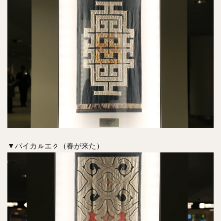
▼パイカㇽエㇰ（春が来た）