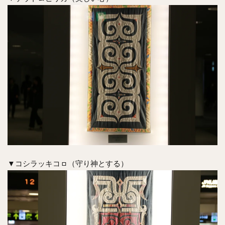
▼コシラッキコㇿ（守り神とする）