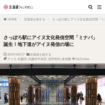
キーワード
HOME
北海道を旅する
さっぽろ駅にアイヌ文化発信空間「ミ
さっぽろ駅にアイヌ文化発信空間「ミナパ」
誕生！地下道がアイヌ発信の場に
2019/04/17
北海道を旅する
アイヌ
,
札幌市
,
札幌市中央区
,
石狩管内
,
道央圏
2621view