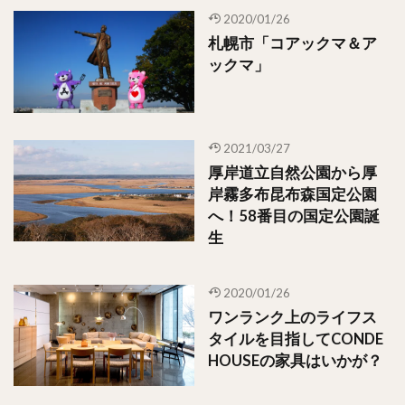
2020/01/26
札幌市「コアックマ＆ア
ックマ」
2021/03/27
厚岸道立自然公園から厚
岸霧多布昆布森国定公園
へ！58番目の国定公園誕
生
2020/01/26
ワンランク上のライフス
タイルを目指してCONDE
HOUSEの家具はいかが？