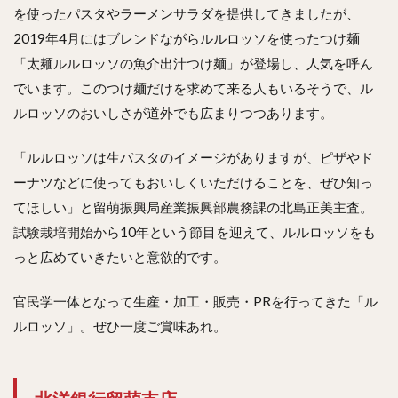
を使ったパスタやラーメンサラダを提供してきましたが、
2019年4月にはブレンドながらルルロッソを使ったつけ麺
「太麺ルルロッソの魚介出汁つけ麺」が登場し、人気を呼ん
でいます。このつけ麺だけを求めて来る人もいるそうで、ル
ルロッソのおいしさが道外でも広まりつつあります。
「ルルロッソは生パスタのイメージがありますが、ピザやド
ーナツなどに使ってもおいしくいただけることを、ぜひ知っ
てほしい」と留萌振興局産業振興部農務課の北島正美主査。
試験栽培開始から10年という節目を迎えて、ルルロッソをも
っと広めていきたいと意欲的です。
官民学一体となって生産・加工・販売・PRを行ってきた「ル
ルロッソ」。ぜひ一度ご賞味あれ。