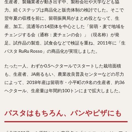
生産者、製麺業者が動き出す中、製粉会社や大学なども協
力。続くステップは商品化と販売体制の検討でした。そこで
翌年夏の収穫を前に、留萌振興局がまとめ役となって、生
産、加工、流通等の14団体を中心とした「留萌・麦で地域を
チェンジする会（通称：麦チェンの会）」（現名称）が発
足。試作品の製造、試食会などで検証を重ね、2011年に「生
パスタ RuRu Rosso」の商品化が実現しました。
たった一人、わずか0.5ヘクタールでスタートした栽培面積
も、生産者、JA南るもい、農業改良普及センターなどの尽力
によって、2018年産は留萌市・小平町の9名の生産者、約36
ヘクタール、生産量は年間約100トンにまで拡大しました。
パスタはもちろん、パンやピザにも