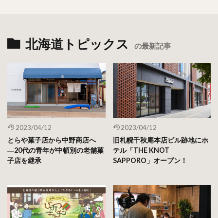
北海道トピックス
の最新記事
2023/04/12
2023/04/12
とらや菓子店から中野商店へ
旧札幌千秋庵本店ビル跡地にホ
―20代の青年が中頓別の老舗菓
テル「THE KNOT
子店を継承
SAPPORO」オープン！