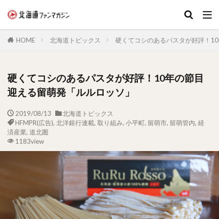
キーワード
HOME
北海道トピックス
硬くてコシのあるパスタが好評！1
硬くてコシのあるパスタが好評！10年の節目
迎える留萌発「ルルロッソ」
2019/08/13
北海道トピックス
HFMPR(広告)
,
北洋銀行連載
,
取り組み
,
小平町
,
留萌市
,
留萌管内
,
経
済産業
,
道北圏
1183view