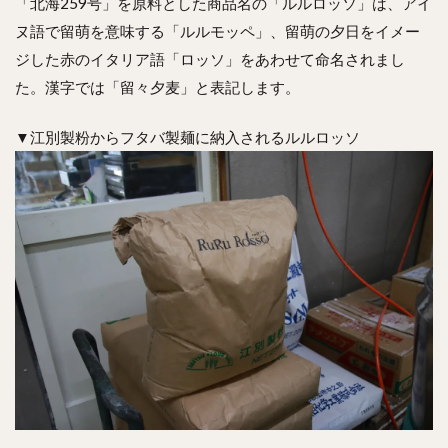
「北海259号」を原料とした商品名の「ルルロッソ」は、アイ
ヌ語で留萌を意味する「ルルモッペ」、留萌の夕日をイメー
ジした赤のイタリア語「ロッソ」をあわせて命名されまし
た。漢字では「留々夕麦」と表記します。
▼江別製粉からフタバ製麺に納入されるルルロッソ