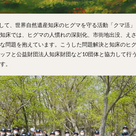
として、世界自然遺産知床のヒグマを守る活動「クマ活
知床では、ヒグマの人慣れの深刻化、市街地出没、え
な問題を抱えています。こうした問題解決と知床のヒ
ッフと公益財団法人知床財団など10団体と協力して行
す。