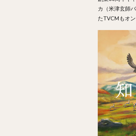
カ（米津玄師バ
たTVCMもオ