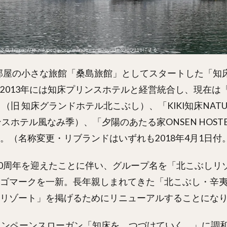
に5部屋の小さな旅館「桑島旅館」としてスタートした「知
2013年には知床プリンスホテルと経営統合し、現在は
ort」（旧 知床グランドホテル北こぶし）、「KIKI知床NATUR
スホテル風なみ季）、「夕陽のあたる家ONSEN HOST
。（名称変更・リブランドはいずれも2018年4月1日付
業60周年を迎えたことに伴い、グループ名を「北こぶしリ
ゴマークを一新。長年親しまれてきた「北こぶし・辛
リゾート」を掲げるためにリニューアルすることにな
ャンペーンスローガン「知床を、つづけていく。」に調