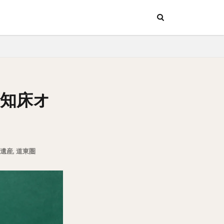
ッチン
行
ッチン
行
で知床オ
遺産
,
道東圏