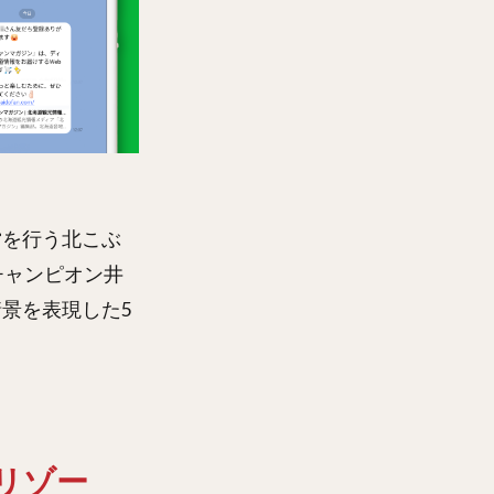
営を行う北こぶ
チャンピオン井
景を表現した5
リゾー