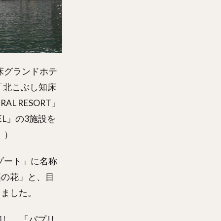
床グランドホテ
「北こぶし知床
AL RESORT」
EL」の3施設を
。）
ゾート」に名称
夷の花」と、目
りました。
和し、「パプリ