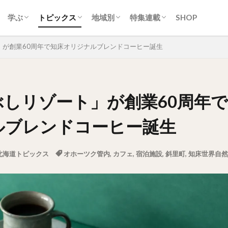
ティ
ク
ーク
ツ・洋菓子
クリーム
スカン
・スープカレー
ン
トフード
ク
生活
カルチャー
歴史
自然
地名
スポーツ
アイヌ
交通
経済産業
行政
ニュース
イベント
取り組み
ひと
道央圏（札幌近郊）
道南圏（みなみ北海道）
道北圏（きた北海道）
道東圏（ひがし北海道）
常識/習慣
地域とつながる。ひみつキ
ソフトカツゲン
ガラナ特集
札幌市営地下鉄特集
オホーツクまち発見!!旅紀
殿堂入り
学ぶ
トピックス
地域別
特集連載
SHOP
ティ
ク
ーク
ツ・洋菓子
クリーム
スカン
・スープカレー
ン
トフード
ク
生活
カルチャー
歴史
自然
地名
スポーツ
アイヌ
交通
経済産業
行政
ニュース
イベント
取り組み
ひと
道央圏（札幌近郊）
道南圏（みなみ北海道）
道北圏（きた北海道）
道東圏（ひがし北海道）
常識/習慣
地域とつながる。ひみつキ
ソフトカツゲン
ガラナ特集
札幌市営地下鉄特集
オホーツクまち発見!!旅紀
殿堂入り
」が創業60周年で知床オリジナルブレンドコーヒー誕生
ぶしリゾート」が創業60周年
ルブレンドコーヒー誕生
北海道トピックス
オホーツク管内
,
カフェ
,
宿泊施設
,
斜里町
,
知床世界自然