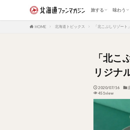
自然景観
展望台
花の名所
夜景
鉄道
温泉
体験・アクティビ
公園・テーマパー
道の駅・ランドマ
宿泊施設
動物園・水族館
博物館・資料館
旧跡史跡
歴史的建造物
スイー
和菓子
アイス
海鮮
ジンギ
乳製品
カレー
パン
ラーメ
ファス
カフェ
ドリン
お酒
旅する
味わう
自然景観
展望台
花の名所
夜景
鉄道
温泉
体験・アクティビ
公園・テーマパー
道の駅・ランドマ
宿泊施設
動物園・水族館
博物館・資料館
旧跡史跡
歴史的建造物
スイー
和菓子
アイス
海鮮
ジンギ
乳製品
カレー
パン
ラーメ
ファス
カフェ
ドリン
お酒
北海道トピックス
「北こぶしリゾート
HOME
「北こ
リジナ
2020/07/16
451view