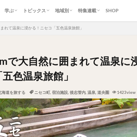
ティ
ク
ーク
ツ・洋菓子
クリーム
スカン
・スープカレー
ン
トフード
ク
生活
カルチャー
歴史
自然
地名
スポーツ
アイヌ
交通
経済産業
行政
ニュース
イベント
取り組み
ひと
道央圏（札幌近郊）
道南圏（みなみ北海道）
道北圏（きた北海道）
道東圏（ひがし北海道）
常識/習慣
地域とつながる。ひみつキ
ソフトカツゲン
ガラナ特集
札幌市営地下鉄特集
オホーツクまち発見!!旅紀
殿堂入り
学ぶ
トピックス
地域別
特集連載
SHOP
ティ
ク
ーク
ツ・洋菓子
クリーム
スカン
・スープカレー
ン
トフード
ク
生活
カルチャー
歴史
自然
地名
スポーツ
アイヌ
交通
経済産業
行政
ニュース
イベント
取り組み
ひと
道央圏（札幌近郊）
道南圏（みなみ北海道）
道北圏（きた北海道）
道東圏（ひがし北海道）
常識/習慣
地域とつながる。ひみつキ
ソフトカツゲン
ガラナ特集
札幌市営地下鉄特集
オホーツクまち発見!!旅紀
殿堂入り
囲まれて温泉に浸かる！ニセコ「五色温泉旅館」
0mで大自然に囲まれて温泉に
「五色温泉旅館」
北海道を旅する
ニセコ町
,
宿泊施設
,
後志管内
,
温泉
,
道央圏
1423view