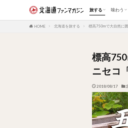
自然景観
展望台
花の名所
夜景
鉄道
温泉
体験・アクティビ
公園・テーマパー
道の駅・ランドマ
宿泊施設
動物園・水族館
博物館・資料館
旧跡史跡
歴史的建造物
スイー
和菓子
アイス
海鮮
ジンギ
乳製品
カレー
パン
ラーメ
ファス
カフェ
ドリン
お酒
旅する
味わう
自然景観
展望台
花の名所
夜景
鉄道
温泉
体験・アクティビ
公園・テーマパー
道の駅・ランドマ
宿泊施設
動物園・水族館
博物館・資料館
旧跡史跡
歴史的建造物
スイー
和菓子
アイス
海鮮
ジンギ
乳製品
カレー
パン
ラーメ
ファス
カフェ
ドリン
お酒
北海道を旅する
標高750mで大自然に
HOME
標高75
ニセコ
2018/08/17