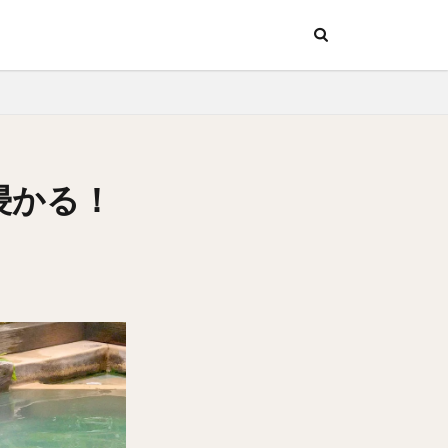
ッチン
行
ッチン
行
浸かる！