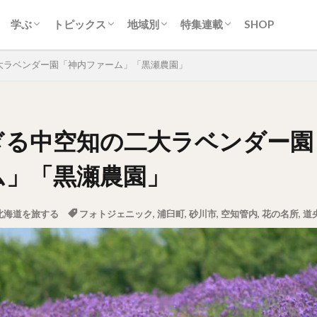
ティ
ク
ーク
ツ・洋菓子
クリーム
スカン
・スープカレー
ン
トフード
ク
生活
カルチャー
歴史
自然
地名
スポーツ
アイヌ
交通
経済産業
行政
ニュース
イベント
取り組み
ひと
道央圏（札幌近郊）
道南圏（みなみ北海道）
道北圏（きた北海道）
道東圏（ひがし北海道）
常識/習慣
地域とつながる。ひみつキ
ソフトカツゲン
ガラナ特集
札幌市営地下鉄特集
オホーツクまち発見!!旅紀
殿堂入り
学ぶ
トピックス
地域別
特集連載
SHOP
ティ
ク
ーク
ツ・洋菓子
クリーム
スカン
・スープカレー
ン
トフード
ク
生活
カルチャー
歴史
自然
地名
スポーツ
アイヌ
交通
経済産業
行政
ニュース
イベント
取り組み
ひと
道央圏（札幌近郊）
道南圏（みなみ北海道）
道北圏（きた北海道）
道東圏（ひがし北海道）
常識/習慣
地域とつながる。ひみつキ
ソフトカツゲン
ガラナ特集
札幌市営地下鉄特集
オホーツクまち発見!!旅紀
殿堂入り
大ラベンダー園「神内ファーム」「黒瀬農園」
ぎる中空知の二大ラベンダー園
ム」「黒瀬農園」
北海道を旅する
フォトジェニック
,
浦臼町
,
砂川市
,
空知管内
,
花の名所
,
道