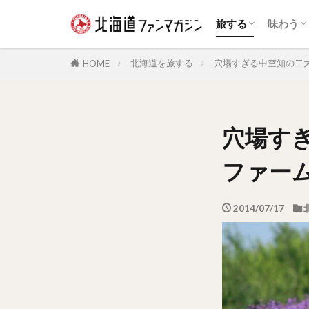
自然景観
展望台
花の名所
夜景
鉄道
温泉
体験・アクティビ
公園・テーマパー
道の駅・ランドマ
宿泊施設
動物園・水族館
博物館・資料館
旧跡史跡
歴史的建造物
スイー
和菓子
アイス
海鮮
ジンギ
乳製品
カレー
パン
ラーメ
ファス
カフェ
ドリン
お酒
旅する
味わう
自然景観
展望台
花の名所
夜景
鉄道
温泉
体験・アクティビ
公園・テーマパー
道の駅・ランドマ
宿泊施設
動物園・水族館
博物館・資料館
旧跡史跡
歴史的建造物
スイー
和菓子
アイス
海鮮
ジンギ
乳製品
カレー
パン
ラーメ
ファス
カフェ
ドリン
お酒
北海道を旅する
穴場すぎる中空知の二
HOME
穴場す
ファー
2014/07/17