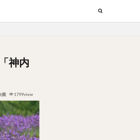
ッチン
行
ッチン
行
「神内
央圏
1799view