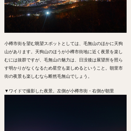
小樽市街を望む眺望スポットとしては、毛無山のほかに天狗
山があります。天狗山のほうが小樽市街地に近く夜景を楽し
むには抜群ですが、毛無山の魅力は、日没後は展望所を照ら
す明かりがなくなるため星空も楽しめるということ。朝里市
街の夜景も楽しむなら断然毛無山でしょう。
▼ワイドで撮影した夜景。左側が小樽市街・右側が朝里