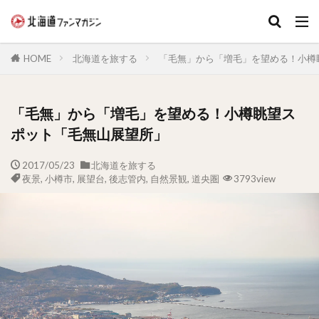
キーワード
HOME
北海道を旅する
「毛無」から「増毛」を望める！小樽
「毛無」から「増毛」を望める！小樽眺望ス
ポット「毛無山展望所」
2017/05/23
北海道を旅する
夜景
,
小樽市
,
展望台
,
後志管内
,
自然景観
,
道央圏
3793view