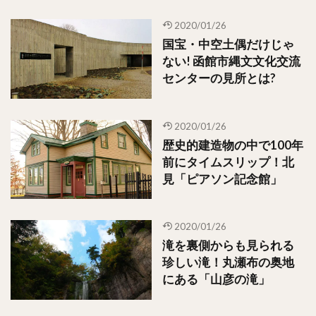
2020/01/26
国宝・中空土偶だけじゃ
ない! 函館市縄文文化交流
センターの見所とは?
2020/01/26
歴史的建造物の中で100年
前にタイムスリップ！北
見「ピアソン記念館」
2020/01/26
滝を裏側からも見られる
珍しい滝！丸瀬布の奥地
にある「山彦の滝」