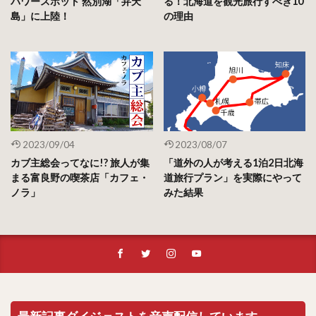
パワースポット 然別湖「弁天
る！北海道を観光旅行すべき10
島」に上陸！
の理由
2023/09/04
2023/08/07
カブ主総会ってなに!? 旅人が集
「道外の人が考える1泊2日北海
まる富良野の喫茶店「カフェ・
道旅行プラン」を実際にやって
ノラ」
みた結果