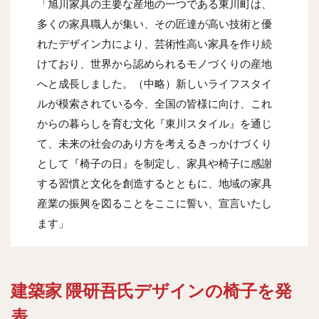
「旭川家具の主要な産地の⼀つである東川町は、
多くの家具職⼈が集い、その匠達が⾼い技術と優
れたデザイン⼒により、芸術性⾼い家具を作り続
けており、世界から認められるモノづくりの産地
へと成⻑しました。（中略）新しいライフスタイ
ルが模索されている今、全国の皆様に向け、これ
からの暮らしを育む文化『東川スタイル』を通じ
て、未来の社会のあり方を考えるきっかけづくり
として『椅子の日』を制定し、家具や椅子に感謝
する習慣と文化を創造するとともに、地域の家具
産業の振興を図ることをここに誓い、宣言いたし
ます」
建築家 隈研吾氏デザインの椅子を発
表