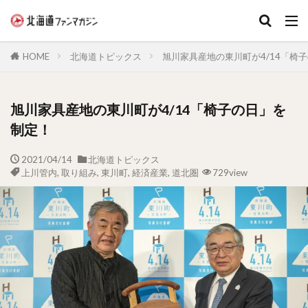
キーワード
HOME
北海道トピックス
旭川家具産地の東川町が4/14「椅
旭川家具産地の東川町が4/14「椅子の日」を
制定！
2021/04/14
北海道トピックス
上川管内
,
取り組み
,
東川町
,
経済産業
,
道北圏
729view