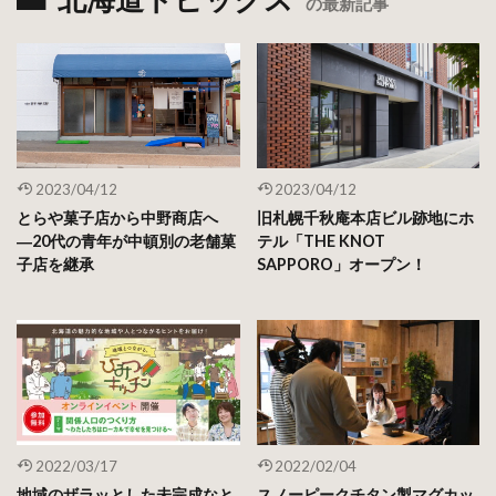
の最新記事
2023/04/12
2023/04/12
とらや菓子店から中野商店へ
旧札幌千秋庵本店ビル跡地にホ
―20代の青年が中頓別の老舗菓
テル「THE KNOT
子店を継承
SAPPORO」オープン！
2022/03/17
2022/02/04
地域のザラッとした未完成なと
スノーピークチタン製マグカッ