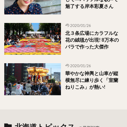
魅了する岸本彩夏さん
2020/01/26
北３条広場にカラフルな
花の絨毯が出現! 8万本の
バラで作った大傑作
2020/01/26
華やかな神輿と山車が縦
横無尽に練り歩く「室蘭
ねりこみ」が熱い!
北海道トピックス