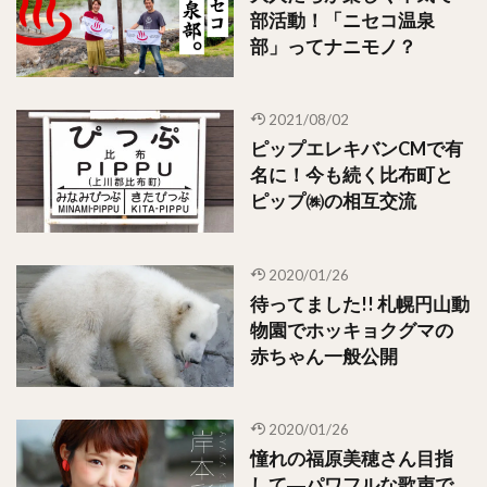
部活動！「ニセコ温泉
部」ってナニモノ？
2021/08/02
ピップエレキバンCMで有
名に！今も続く比布町と
ピップ㈱の相互交流
2020/01/26
待ってました!! 札幌円山動
物園でホッキョクグマの
赤ちゃん一般公開
2020/01/26
憧れの福原美穂さん目指
して―パワフルな歌声で