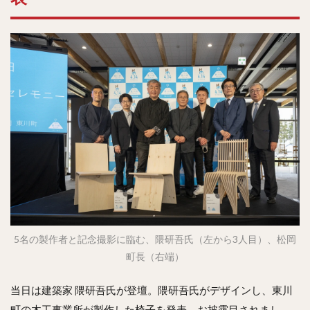
5名の製作者と記念撮影に臨む、隈研吾氏（左から3人目）、松岡
町長（右端）
当日は建築家 隈研吾氏が登壇。隈研吾氏がデザインし、東川
町の木工事業所が製作した椅子を発表、お披露目されまし