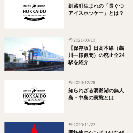
釧路町生まれの「長ぐつ
アイスホッケー」とは？
2021/03/13
【保存版】日高本線（鵡
川―様似間）の廃止全24
駅を紹介
2020/12/28
知られざる洞爺湖の無人
島・中島の実態とは
2020/11/22
開拓使のシンボルはなぜ