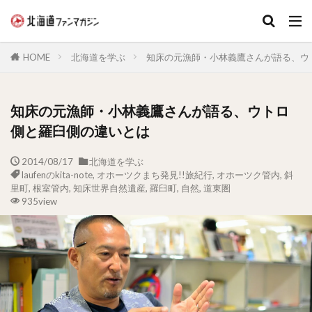
キーワード
HOME
北海道を学ぶ
知床の元漁師・小林義鷹さんが語る、ウ
知床の元漁師・小林義鷹さんが語る、ウトロ
側と羅臼側の違いとは
2014/08/17
北海道を学ぶ
laufenのkita-note
,
オホーツクまち発見!!旅紀行
,
オホーツク管内
,
斜
里町
,
根室管内
,
知床世界自然遺産
,
羅臼町
,
自然
,
道東圏
935view