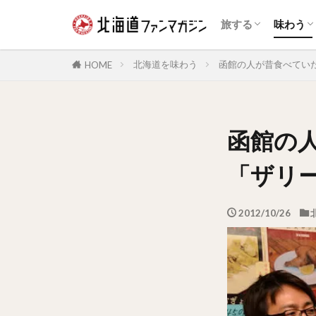
自然景観
展望台
花の名所
夜景
鉄道
温泉
体験・アクティビ
公園・テーマパー
道の駅・ランドマ
宿泊施設
動物園・水族館
博物館・資料館
旧跡史跡
歴史的建造物
スイー
和菓子
アイス
海鮮
ジンギ
乳製品
カレー
パン
ラーメ
ファス
カフェ
ドリン
お酒
旅する
味わう
自然景観
展望台
花の名所
夜景
鉄道
温泉
体験・アクティビ
公園・テーマパー
道の駅・ランドマ
宿泊施設
動物園・水族館
博物館・資料館
旧跡史跡
歴史的建造物
スイー
和菓子
アイス
海鮮
ジンギ
乳製品
カレー
パン
ラーメ
ファス
カフェ
ドリン
お酒
北海道を味わう
函館の人が昔食べてい
HOME
函館の
「ザリ
2012/10/26