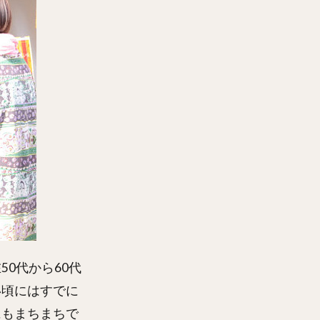
0代から60代
い頃にはすでに
にもまちまちで