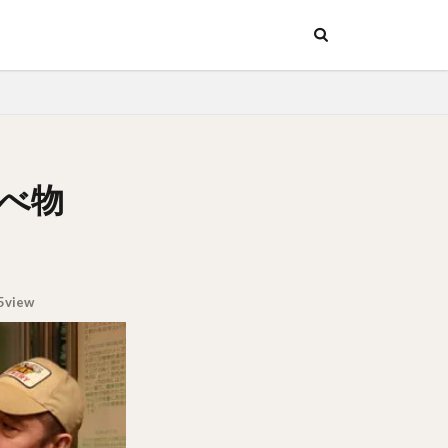
ッチン
行
ッチン
行
べ物
5view