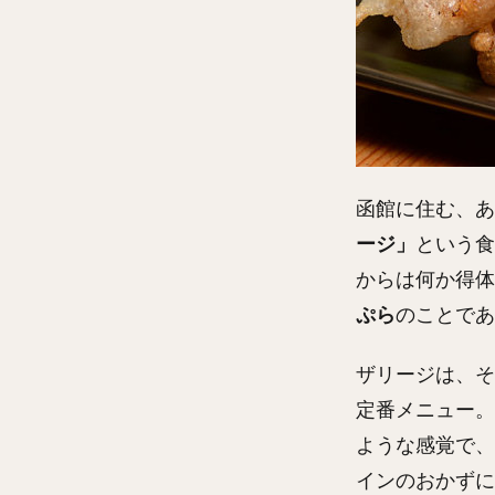
函館に住む、あ
ージ」
という食
からは何か得体
ぷら
のことであ
ザリージは、そ
定番メニュー。
ような感覚で、
インのおかずに