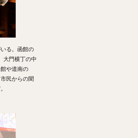
がいる。函館の
、大門横丁の中
函館や道南の
。市民からの聞
だ。