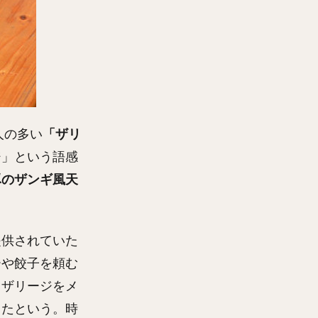
人の多い
「ザリ
ジ」という語感
豚のザンギ風天
提供されていた
ーや餃子を頼む
、ザリージをメ
ったという。時