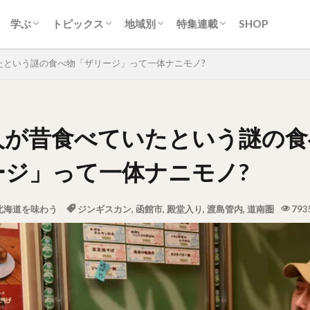
ティ
ク
ーク
ツ・洋菓子
クリーム
スカン
・スープカレー
ン
トフード
ク
生活
カルチャー
歴史
自然
地名
スポーツ
アイヌ
交通
経済産業
行政
ニュース
イベント
取り組み
ひと
道央圏（札幌近郊）
道南圏（みなみ北海道）
道北圏（きた北海道）
道東圏（ひがし北海道）
常識/習慣
地域とつながる。ひみつキ
ソフトカツゲン
ガラナ特集
札幌市営地下鉄特集
オホーツクまち発見!!旅紀
殿堂入り
学ぶ
トピックス
地域別
特集連載
SHOP
ティ
ク
ーク
ツ・洋菓子
クリーム
スカン
・スープカレー
ン
トフード
ク
生活
カルチャー
歴史
自然
地名
スポーツ
アイヌ
交通
経済産業
行政
ニュース
イベント
取り組み
ひと
道央圏（札幌近郊）
道南圏（みなみ北海道）
道北圏（きた北海道）
道東圏（ひがし北海道）
常識/習慣
地域とつながる。ひみつキ
ソフトカツゲン
ガラナ特集
札幌市営地下鉄特集
オホーツクまち発見!!旅紀
殿堂入り
たという謎の食べ物「ザリージ」って一体ナニモノ?
人が昔食べていたという謎の食
ージ」って一体ナニモノ?
北海道を味わう
ジンギスカン
,
函館市
,
殿堂入り
,
渡島管内
,
道南圏
793