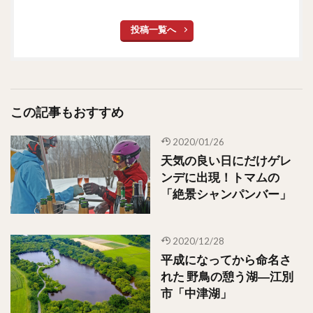
投稿一覧へ
この記事もおすすめ
2020/01/26
天気の良い日にだけゲレ
ンデに出現！トマムの
「絶景シャンパンバー」
2020/12/28
平成になってから命名さ
れた 野鳥の憩う湖―江別
市「中津湖」