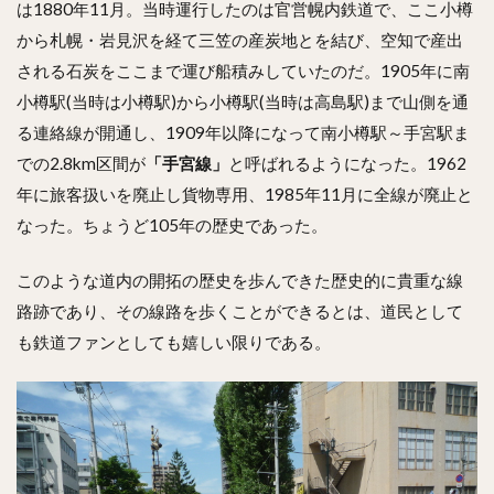
は1880年11月。当時運行したのは官営幌内鉄道で、ここ小樽
から札幌・岩見沢を経て三笠の産炭地とを結び、空知で産出
される石炭をここまで運び船積みしていたのだ。1905年に南
小樽駅(当時は小樽駅)から小樽駅(当時は高島駅)まで山側を通
る連絡線が開通し、1909年以降になって南小樽駅～手宮駅ま
での2.8km区間が
「手宮線」
と呼ばれるようになった。1962
年に旅客扱いを廃止し貨物専用、1985年11月に全線が廃止と
なった。ちょうど105年の歴史であった。
このような道内の開拓の歴史を歩んできた歴史的に貴重な線
路跡であり、その線路を歩くことができるとは、道民として
も鉄道ファンとしても嬉しい限りである。