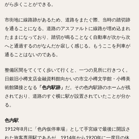
がら歩くことができる。
市街地に線路跡があるため、道路をまたぐ際、当時の踏切跡
を通ることになる。道路のアスファルトに線路が埋め込まれ
たままになっており、踏切が鳴ることなく自動車が次から次
へと通過するのがなんだか寂しく感じる。もうここを列車が
通ることはないのである。
整備区間をてくてく歩いて行くと、一つの見所に行きつく。
日銀旧小樽支店金融資料館向かいの市立小樽文学館・小樽美
術館隣接となる
「色内駅跡」
だ。その色内駅跡のホームが残
されており、道路のすぐ横に駅が設置されていたことが分か
る。
色内駅
1912年8月に「色内仮停車場」として手宮線で最後に開設さ
れた旅客専用駅であるが、1914年から1920年に一度目の休