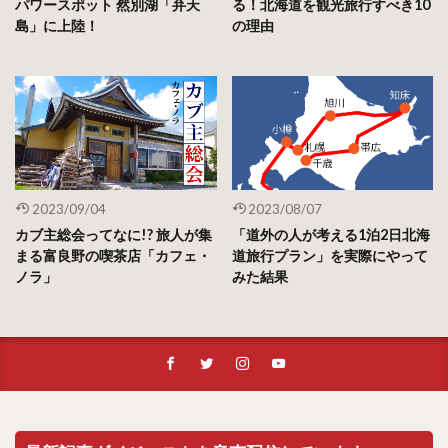
パワースポット 然別湖「弁天
る！北海道を観光旅行すべき10
島」に上陸！
の理由
2023/09/04
2023/08/07
カブ主総会ってなに!? 旅人が集
「道外の人が考える1泊2日北海
まる富良野の喫茶店「カフェ・
道旅行プラン」を実際にやって
ノラ」
みた結果