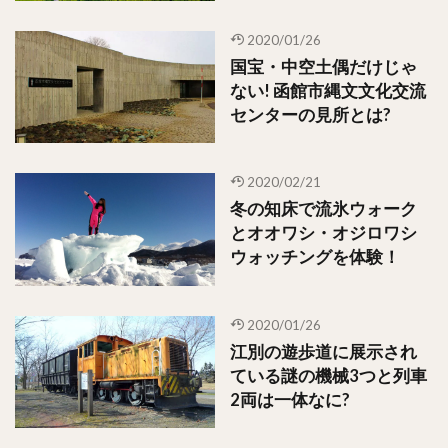
2020/01/26
国宝・中空土偶だけじゃ
ない! 函館市縄文文化交流
センターの見所とは?
2020/02/21
冬の知床で流氷ウォーク
とオオワシ・オジロワシ
ウォッチングを体験！
2020/01/26
江別の遊歩道に展示され
ている謎の機械3つと列車
2両は一体なに?