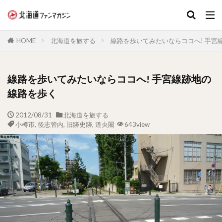
キーワード
HOME
北海道を旅する
線路を歩いてみたいならココへ! 手宮
線路を歩いてみたいならココへ! 手宮線跡地の
線路を歩く
2012/08/31
北海道を旅する
小樽市
,
後志管内
,
旧跡史跡
,
道央圏
643view