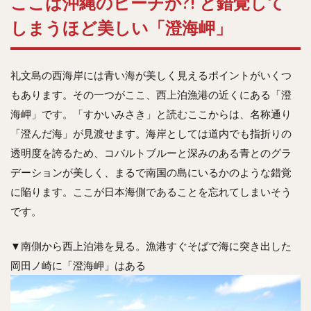
ここは沖縄のビーチか?! と錯覚して
しまうほど美しい「澄海岬」
礼文島の西海岸には青い海が美しく見えるポイントがいくつ
もあります。その一つがここ、西上泊漁港の近くにある「澄
海岬」です。「すかいみさき」と読むここからは、名称通り
「澄んだ海」が見渡せます。海岸としては道内でも指折りの
透明度を誇るため、コバルトブルーと深みのある青とのグラ
デーションが美しく、まるで南国の島にいるかのような錯覚
に陥ります。ここが日本海側であることを忘れてしまいそう
です。
▼南側から西上泊港を見る。漁港すぐそばで海に突き出した
岡田ノ崎に「澄海岬」はある