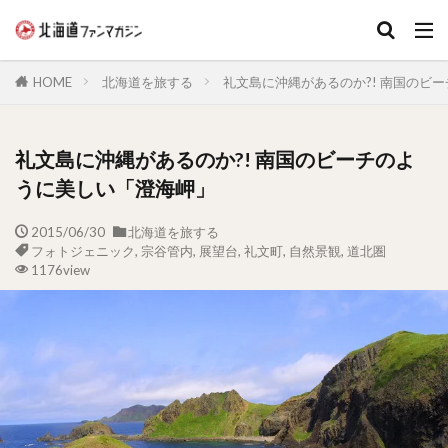
キーワード
HOME
北海道を旅する
礼文島に沖縄があるのか?! 南国のビ
礼文島に沖縄があるのか?! 南国のビーチのよ
うに美しい「澄海岬」
2015/06/30
北海道を旅する
フォトジェニック
,
宗谷管内
,
展望台
,
礼文町
,
自然景観
,
道北圏
1176view