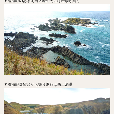
▼澄海岬のある岡田ノ崎の先には岩場が続く
▼澄海岬展望台から振り返れば西上泊港