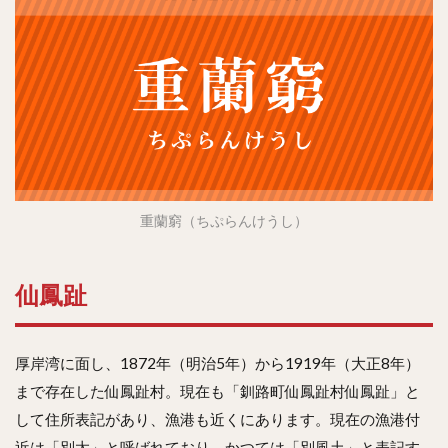
重蘭窮（ちぷらんけうし）
仙鳳趾
厚岸湾に面し、1872年（明治5年）から1919年（大正8年）
まで存在した仙鳳趾村。現在も「釧路町仙鳳趾村仙鳳趾」と
して住所表記があり、漁港も近くにあります。現在の漁港付
近は「別太」と呼ばれており、かつては「別風土」と表記す