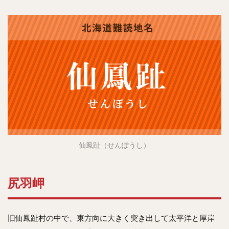
仙鳳趾（せんぽうし）
尻羽岬
旧仙鳳趾村の中で、東方向に大きく突き出して太平洋と厚岸