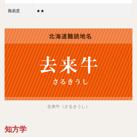
難易度
★★
去来牛（さるきうし）
知方学