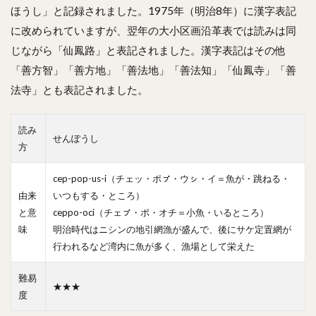
ほうし」と記録されました。1975年（明治8年）に漢字表記
に改められていますが、翌年の大小区画沿革表では読みは同
じながら「仙鳳路」と表記されました。漢字表記はその他
「善方智」「善方地」「善法地」「善法知」「仙鳳寺」「善
法寺」とも表記されました。
読み
せんぽうし
方
cep-pop-us-i（チェッ・ポㇷ゚・ウㇱ・イ＝魚が・跳ねる・
由来
いつもする・ところ）
と意
ceppo-oci（チェㇷ゚・ポ・オチ＝小魚・いるところ）
味
明治時代はニシンの地引網漁が盛んで、後にサケ定置網が
行われるなど湾内に魚が多く、漁場として栄えた
難易
★★★
度