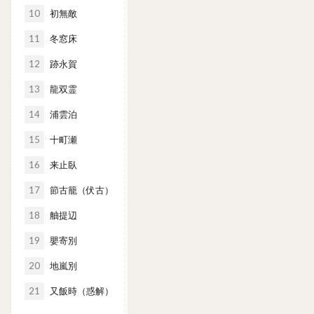
10
初無敵
11
冬窓床
12
跡永賀
13
龍双霊
14
浦雲泊
15
十町瀬
16
来止臥
17
節古籠（伏古）
18
舳提辺
19
嬰寄別
20
地嵐別
21
又飯時（惑解）