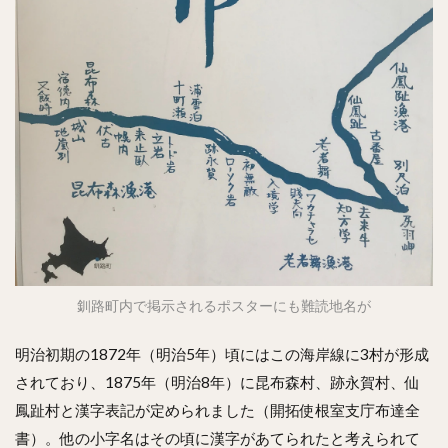
釧路町内で掲示されるポスターにも難読地名が
明治初期の1872年（明治5年）頃にはこの海岸線に3村が形成
されており、1875年（明治8年）に昆布森村、跡永賀村、仙
鳳趾村と漢字表記が定められました（開拓使根室支庁布達全
書）。他の小字名はその頃に漢字があてられたと考えられて