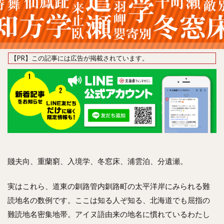
賤夫向、重蘭窮、入境学、冬窓床、浦雲泊、分遺瀬。
実はこれら、道東の釧路管内釧路町の太平洋岸にみられる難
読地名の数例です。ここは知る人ぞ知る、北海道でも屈指の
難読地名密集地帯。アイヌ語由来の地名に慣れているわたし