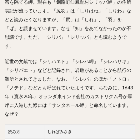
湾を隔てる岬。現在も「釧路町仙鳳趾村シリッパ岬」の住所
表記が残っています。「尻羽」は「しりはね」「しりわ」な
どと読みたくなりますが、「尻」は「しれ」、「羽」を
「ぱ」と読ませています。なぜ「知」をあてなかったのか不
思議です。ただ、「シリバ」「シリッパ」とも読むようで
す。
近世の文献では「シリハヱト」「シレハ岬」「シレハサキ」
「シリパエト」などと記録され、岩礁があることから航行の
難所とされてきました。なお、「シレパ」のほか「ノトロ」
「ノテド」などとも呼ばれていたようです。ちなみに、1643
年（寛永20年）オランダ東インド会社のカストリクム号が厚
岸に入港した際には「サンタネール岬」と命名しています。
なぜ？
読み方
しれぱみさき