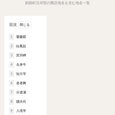
釧路町沿岸部の難読地名を含む地名一覧
目次
1
重蘭窮
2
仙鳳趾
3
尻羽岬
4
去来牛
5
知方学
6
老者舞
7
分遣瀬
8
賤夫向
9
入境学