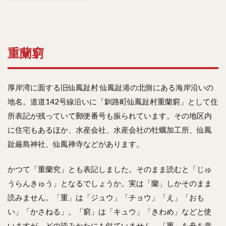
重蘭窮
厚岸湾に面する旧仙鳳趾村 仙鳳趾港の北側にある海岸沿いの
地名。道道142号線沿いに「釧路町仙鳳趾村重蘭窮」として住
所表記が残っていて郵便番号も振られています。その地区内
に住宅もあるほか、水産会社、水産会社の牡蠣加工所、仙鳳
趾厳島神社、仙鳳禅寺などがあります。
かつて「重蘭究」とも表記しました。そのまま読むと「じゅ
うらんきゅう」となるでしょうか。実は「蘭」しかそのまま
読みません。「重」は「ジュウ」「チョウ」「え」「おも
い」「かさねる」。「窮」は「キュウ」「きわめ」などと使
いますが、どの読みかたにも似ていません。「重」を舟を意