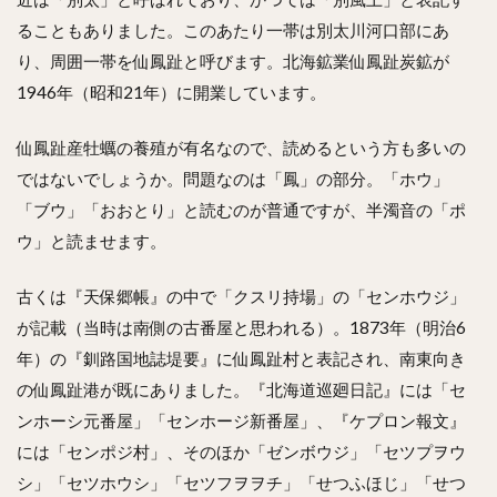
ることもありました。このあたり一帯は別太川河口部にあ
り、周囲一帯を仙鳳趾と呼びます。北海鉱業仙鳳趾炭鉱が
1946年（昭和21年）に開業しています。
仙鳳趾産牡蠣の養殖が有名なので、読めるという方も多いの
ではないでしょうか。問題なのは「鳳」の部分。「ホウ」
「ブウ」「おおとり」と読むのが普通ですが、半濁音の「ポ
ウ」と読ませます。
古くは『天保郷帳』の中で「クスリ持場」の「センホウジ」
が記載（当時は南側の古番屋と思われる）。1873年（明治6
年）の『釧路国地誌堤要』に仙鳳趾村と表記され、南東向き
の仙鳳趾港が既にありました。『北海道巡廻日記』には「セ
ンホーシ元番屋」「センホージ新番屋」、『ケプロン報文』
には「センポジ村」、そのほか「ゼンボウジ」「セツプヲウ
シ」「セツホウシ」「セツフヲヲチ」「せつふほじ」「せつ