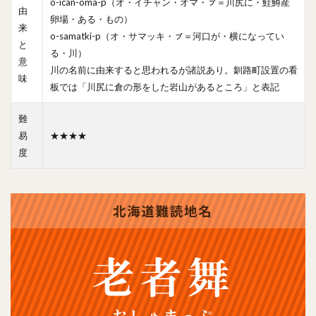
o-ican-oma-p（オ・イチャン・オマ・ㇷ゚＝川尻に・鮭鱒産
由
卵場・ある・もの）
来
o-samatki-p（オ・サマッキ・ㇷ゚＝河口が・横になってい
と
る・川）
意
川の名前に由来すると思われるが諸説あり。釧路町設置の看
味
板では「川尻に倉の形をした岩山があるところ」と表記
難
易
★★★★
度