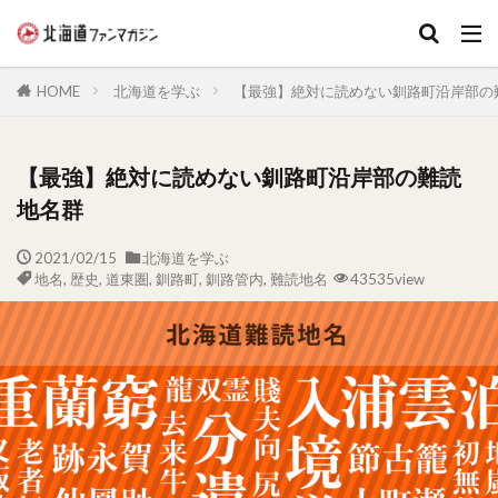
キーワード
HOME
北海道を学ぶ
【最強】絶対に読めない釧路町沿岸部の
【最強】絶対に読めない釧路町沿岸部の難読
地名群
2021/02/15
北海道を学ぶ
地名
,
歴史
,
道東圏
,
釧路町
,
釧路管内
,
難読地名
43535view