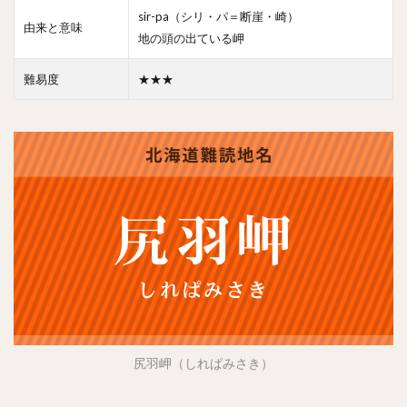
sir-pa（シリ・パ＝断崖・崎）
由来と意味
地の頭の出ている岬
難易度
★★★
尻羽岬（しれぱみさき）