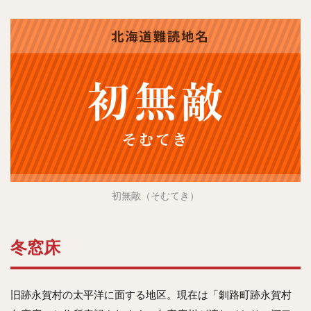
初無敵（そむてき）
冬窓床
旧跡永賀村の太平洋に面する地区。現在は「釧路町跡永賀村