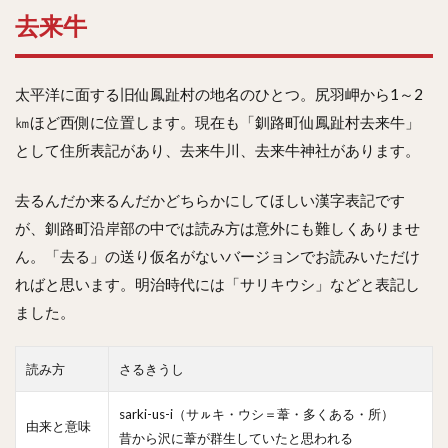
去来牛
太平洋に面する旧仙鳳趾村の地名のひとつ。尻羽岬から1～2
㎞ほど西側に位置します。現在も「釧路町仙鳳趾村去来牛」
として住所表記があり、去来牛川、去来牛神社があります。
去るんだか来るんだかどちらかにしてほしい漢字表記です
が、釧路町沿岸部の中では読み方は意外にも難しくありませ
ん。「去る」の送り仮名がないバージョンでお読みいただけ
ればと思います。明治時代には「サリキウシ」などと表記し
ました。
読み方
さるきうし
sarki-us-i（サㇽキ・ウシ＝葦・多くある・所）
由来と意味
昔から沢に葦が群生していたと思われる