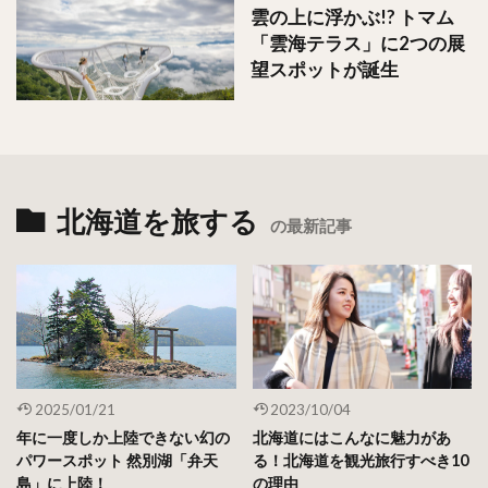
雲の上に浮かぶ!? トマム
「雲海テラス」に2つの展
望スポットが誕生
北海道を旅する
の最新記事
2025/01/21
2023/10/04
年に一度しか上陸できない幻の
北海道にはこんなに魅力があ
パワースポット 然別湖「弁天
る！北海道を観光旅行すべき10
島」に上陸！
の理由