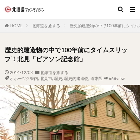
キーワード
HOME
北海道を旅する
歴史的建造物の中で100年前にタイ
歴史的建造物の中で100年前にタイムスリッ
プ！北見「ピアソン記念館」
2014/12/08
北海道を旅する
オホーツク管内
,
北見市
,
歴史
,
歴史的建造物
,
道東圏
668view