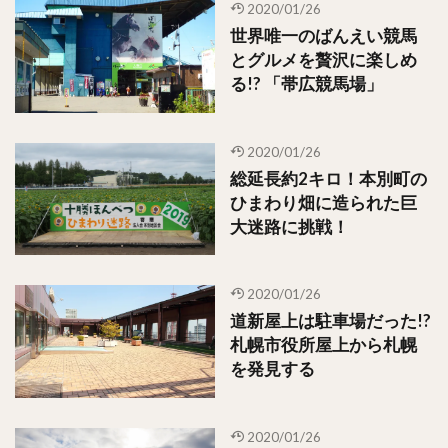
2020/01/26
世界唯一のばんえい競馬
とグルメを贅沢に楽しめ
る!? 「帯広競馬場」
2020/01/26
総延長約2キロ！本別町の
ひまわり畑に造られた巨
大迷路に挑戦！
2020/01/26
道新屋上は駐車場だった!?
札幌市役所屋上から札幌
を発見する
2020/01/26