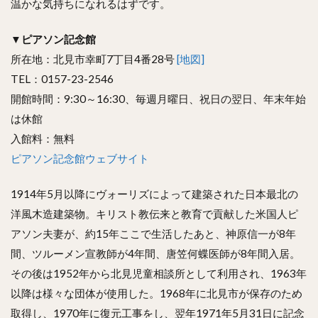
温かな気持ちになれるはずです。
▼
ピアソン記念館
所在地：北見市幸町7丁目4番28号
[地図]
TEL：0157-23-2546
開館時間：9:30～16:30、毎週月曜日、祝日の翌日、年末年始
は休館
入館料：無料
ピアソン記念館ウェブサイト
1914年5月以降にヴォーリズによって建築された日本最北の
洋風木造建築物。キリスト教伝来と教育で貢献した米国人ピ
アソン夫妻が、約15年ここで生活したあと、神原信一が8年
間、ツルーメン宣教師が4年間、唐笠何蝶医師が8年間入居。
その後は1952年から北見児童相談所として利用され、1963年
以降は様々な団体が使用した。1968年に北見市が保存のため
取得し、1970年に復元工事をし、翌年1971年5月31日に記念