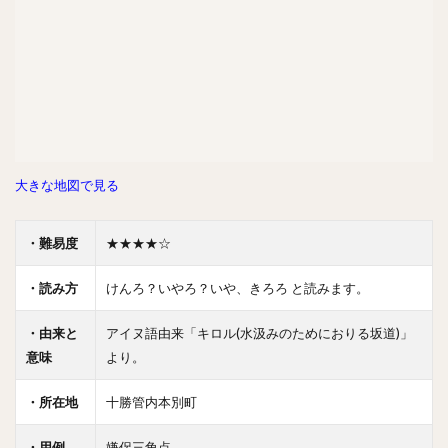
大きな地図で見る
・難易度
★★★★☆
・読み方
けんろ？いやろ？いや、きろろ と読みます。
・由来と
アイヌ語由来「キロル(水汲みのためにおりる坂道)」
意味
より。
・所在地
十勝管内本別町
・用例
嫌侶三角点