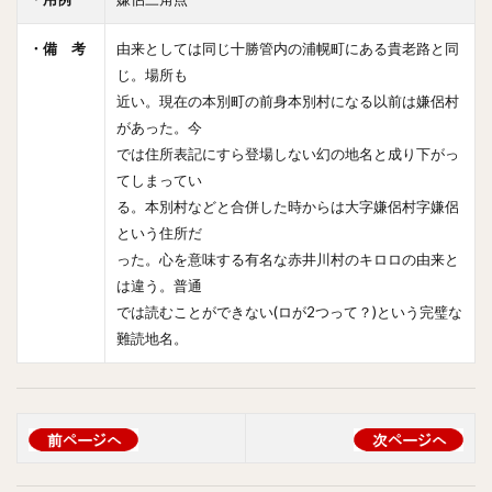
・備 考
由来としては同じ十勝管内の浦幌町にある貴老路と同
じ。場所も
近い。現在の本別町の前身本別村になる以前は嫌侶村
があった。今
では住所表記にすら登場しない幻の地名と成り下がっ
てしまってい
る。本別村などと合併した時からは大字嫌侶村字嫌侶
という住所だ
った。心を意味する有名な赤井川村のキロロの由来と
は違う。普通
では読むことができない(ロが2つって？)という完璧な
難読地名。