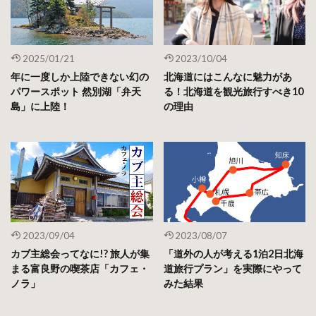
2025/01/21
2023/10/04
年に一度しか上陸できない幻の
北海道にはこんなに魅力があ
パワースポット 然別湖「弁天
る！北海道を観光旅行すべき10
島」に上陸！
の理由
2023/09/04
2023/08/07
カブ主総会ってなに!? 旅人が集
「道外の人が考える1泊2日北海
まる富良野の喫茶店「カフェ・
道旅行プラン」を実際にやって
ノラ」
みた結果