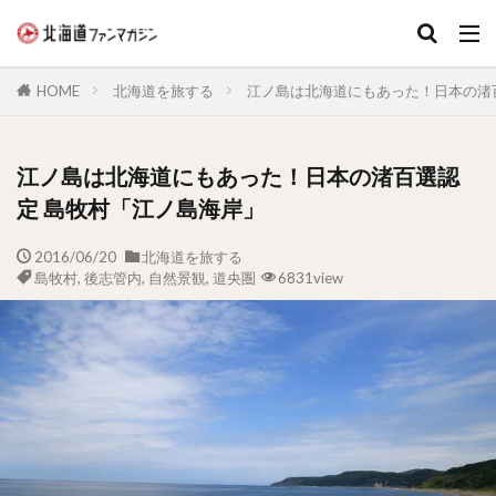
キーワード
HOME
北海道を旅する
江ノ島は北海道にもあった！日本の渚
江ノ島は北海道にもあった！日本の渚百選認
定 島牧村「江ノ島海岸」
2016/06/20
北海道を旅する
島牧村
,
後志管内
,
自然景観
,
道央圏
6831view