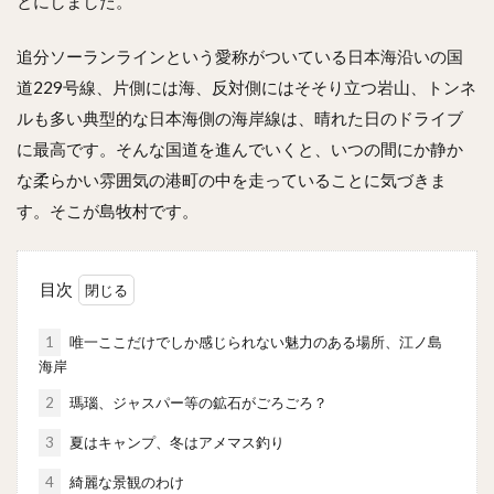
とにしました。
追分ソーランラインという愛称がついている日本海沿いの国
道229号線、片側には海、反対側にはそそり立つ岩山、トンネ
ルも多い典型的な日本海側の海岸線は、晴れた日のドライブ
に最高です。そんな国道を進んでいくと、いつの間にか静か
な柔らかい雰囲気の港町の中を走っていることに気づきま
す。そこが島牧村です。
目次
1
唯一ここだけでしか感じられない魅力のある場所、江ノ島
海岸
2
瑪瑙、ジャスパー等の鉱石がごろごろ？
3
夏はキャンプ、冬はアメマス釣り
4
綺麗な景観のわけ