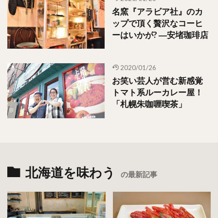
名窯『アラビア社』のカ
ップで頂く贅沢なコーヒ
ーはいかが? ―安堵珈琲店
2020/01/26
お笑い芸人が営む新感覚
トマト系ルーカレー屋！
「札幌朱咖喱喫茶」
北海道を味わう
の最新記事