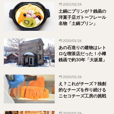
2022/02/24
土鍋にプリンが？銭函の
洋菓子店ガトーフレール
名物「土鍋プリン」
2020/01/26
あの石造りの建物はレト
ロな喫茶店だった！小樽
銭函で約30年「大坂屋」
2020/01/26
え？これがチーズ？独創
的なチーズを作り続ける
ニセコチーズ工房の挑戦
2020/01/26