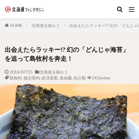
キーワード
HOME
北海道を味わう
出会えたらラッキー!? 幻の「どんじ
出会えたらラッキー!? 幻の「どんじゃ海苔」
を追って島牧村を奔走！
2016/07/15
北海道を味わう
島牧村
,
後志管内
,
経済産業
,
道央圏
,
魚介類
2456view