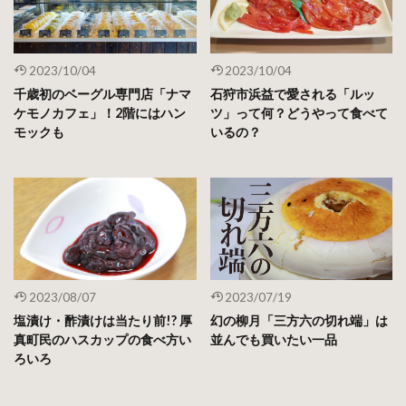
2023/10/04
2023/10/04
千歳初のベーグル専門店「ナマ
石狩市浜益で愛される「ルッ
ケモノカフェ」！2階にはハン
ツ」って何？どうやって食べて
モックも
いるの？
2023/08/07
2023/07/19
塩漬け・酢漬けは当たり前!? 厚
幻の柳月「三方六の切れ端」は
真町民のハスカップの食べ方い
並んでも買いたい一品
ろいろ