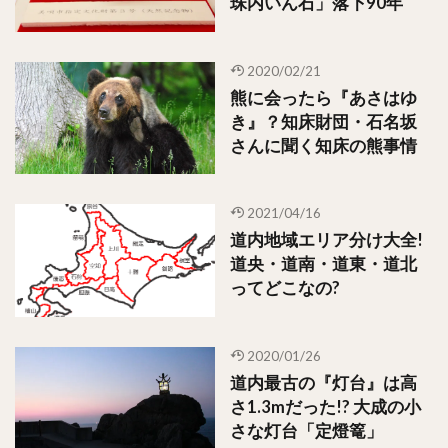
珠内いん石」落下90年
2020/02/21
熊に会ったら『あさはゆ
き』？知床財団・石名坂
さんに聞く知床の熊事情
2021/04/16
道内地域エリア分け大全!
道央・道南・道東・道北
ってどこなの?
2020/01/26
道内最古の『灯台』は高
さ1.3mだった!? 大成の小
さな灯台「定燈篭」