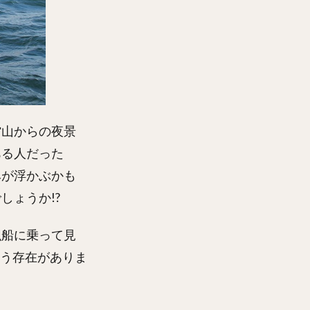
館山からの夜景
ある人だった
みが浮かぶかも
しょうか!?
漁船に乗って見
という存在がありま
。