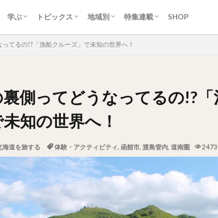
ティ
ク
ーク
ツ・洋菓子
クリーム
スカン
・スープカレー
ン
トフード
ク
生活
カルチャー
歴史
自然
地名
スポーツ
アイヌ
交通
経済産業
行政
ニュース
イベント
取り組み
ひと
道央圏（札幌近郊）
道南圏（みなみ北海道）
道北圏（きた北海道）
道東圏（ひがし北海道）
常識/習慣
地域とつながる。ひみつキ
ソフトカツゲン
ガラナ特集
札幌市営地下鉄特集
オホーツクまち発見!!旅紀
殿堂入り
学ぶ
トピックス
地域別
特集連載
SHOP
ティ
ク
ーク
ツ・洋菓子
クリーム
スカン
・スープカレー
ン
トフード
ク
生活
カルチャー
歴史
自然
地名
スポーツ
アイヌ
交通
経済産業
行政
ニュース
イベント
取り組み
ひと
道央圏（札幌近郊）
道南圏（みなみ北海道）
道北圏（きた北海道）
道東圏（ひがし北海道）
常識/習慣
地域とつながる。ひみつキ
ソフトカツゲン
ガラナ特集
札幌市営地下鉄特集
オホーツクまち発見!!旅紀
殿堂入り
ってるの!?「漁船クルーズ」で未知の世界へ！
の裏側ってどうなってるの!?「
で未知の世界へ！
北海道を旅する
体験・アクティビティ
,
函館市
,
渡島管内
,
道南圏
2473