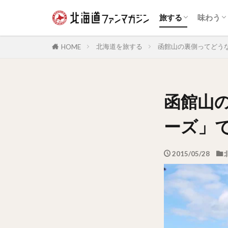
自然景観
展望台
花の名所
夜景
鉄道
温泉
体験・アクティビ
公園・テーマパー
道の駅・ランドマ
宿泊施設
動物園・水族館
博物館・資料館
旧跡史跡
歴史的建造物
スイー
和菓子
アイス
海鮮
ジンギ
乳製品
カレー
パン
ラーメ
ファス
カフェ
ドリン
お酒
旅する
味わう
自然景観
展望台
花の名所
夜景
鉄道
温泉
体験・アクティビ
公園・テーマパー
道の駅・ランドマ
宿泊施設
動物園・水族館
博物館・資料館
旧跡史跡
歴史的建造物
スイー
和菓子
アイス
海鮮
ジンギ
乳製品
カレー
パン
ラーメ
ファス
カフェ
ドリン
お酒
北海道を旅する
函館山の裏側ってどうな
HOME
函館山
ーズ」
2015/05/28