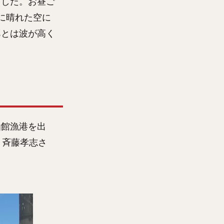
ました。お昼ご
に晴れた空に
あとは波が高く
函館漁港を出
、斉藤孝志さ