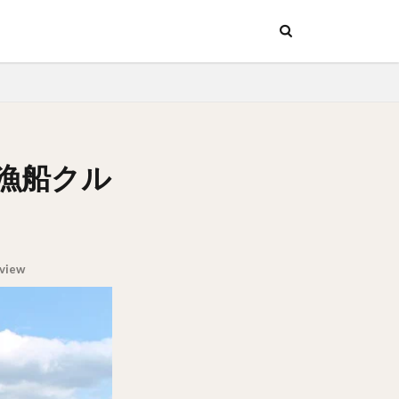
ッチン
行
ッチン
行
漁船クル
view