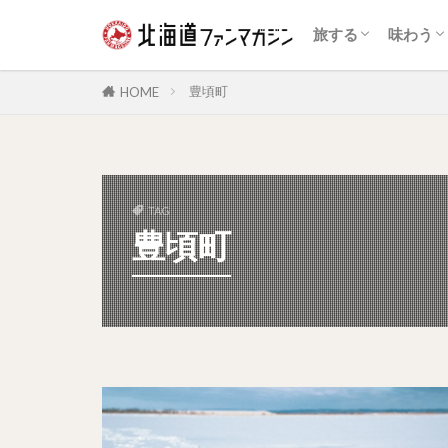
自然景観
展望台
花の名所
夜景
鉄道
温泉
体験・アクティビ
公園・テーマパー
道の駅・ランドマ
宿泊施設
動物園・水族館
博物館・資料館
旧跡史跡
歴史的建造物
スイー
和菓子
アイス
海鮮
ジンギ
乳製品
カレー
パン
ラーメ
ファス
カフェ
ドリン
お酒
旅する
味わう
自然景観
展望台
花の名所
夜景
鉄道
温泉
体験・アクティビ
公園・テーマパー
道の駅・ランドマ
宿泊施設
動物園・水族館
博物館・資料館
旧跡史跡
歴史的建造物
スイー
和菓子
アイス
海鮮
ジンギ
乳製品
カレー
パン
ラーメ
ファス
カフェ
ドリン
お酒
豊頃町
HOME
TAG
豊頃町