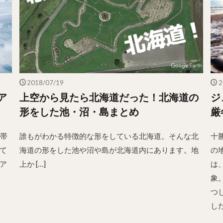
2018/07/19
2
ア
上空から見たら北海道だった！北海道の
ジ
形をした池・沼・島まとめ
厳
：帯
誰もがわかる特徴的な形をしている北海道。そんな北
十
て
海道の形をした池や沼や島が北海道内にあります。地
の
ア
上か […]
は
象
つ
し