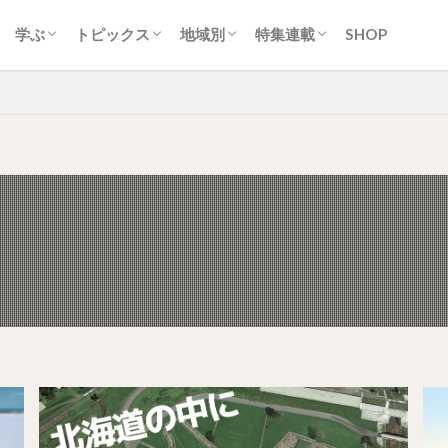
ティ
ク
ーク
ツ・洋菓子
クリーム
スカン
・スープカレー
ン
トフード
ク
生活
カルチャー
歴史
自然
地名
スポーツ
アイヌ
交通
経済産業
行政
ニュース
イベント
取り組み
ひと
道央圏（札幌近郊）
道南圏（みなみ北海道）
道北圏（きた北海道）
道東圏（ひがし北海道）
常識/習慣
地域とつながる。ひみつキ
ソフトカツゲン
ガラナ特集
札幌市営地下鉄特集
オホーツクまち発見!!旅紀
殿堂入り
学ぶ
トピックス
地域別
特集連載
SHOP
ティ
ク
ーク
ツ・洋菓子
クリーム
スカン
・スープカレー
ン
トフード
ク
生活
カルチャー
歴史
自然
地名
スポーツ
アイヌ
交通
経済産業
行政
ニュース
イベント
取り組み
ひと
道央圏（札幌近郊）
道南圏（みなみ北海道）
道北圏（きた北海道）
道東圏（ひがし北海道）
常識/習慣
地域とつながる。ひみつキ
ソフトカツゲン
ガラナ特集
札幌市営地下鉄特集
オホーツクまち発見!!旅紀
殿堂入り