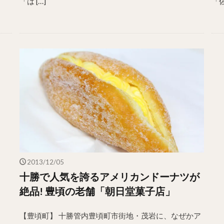
「は […]
「佐
2013/12/05
十勝で人気を誇るアメリカンドーナツが
絶品! 豊頃の老舗「朝日堂菓子店」
【豊頃町】 十勝管内豊頃町市街地・茂岩に、なぜかア