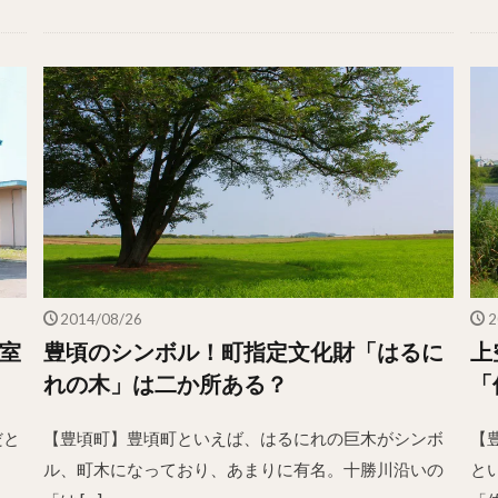
2014/08/26
2
根室
豊頃のシンボル！町指定文化財「はるに
上
れの木」は二か所ある？
「
だと
【豊頃町】豊頃町といえば、はるにれの巨木がシンボ
【
ル、町木になっており、あまりに有名。十勝川沿いの
と