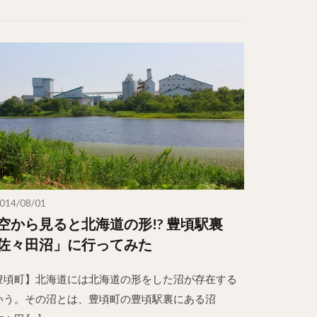
014/08/01
空から見ると北海道の形!? 豊頃駅裏
佐々田沼」に行ってみた
豊頃町】北海道には北海道の形をした沼が存在する
いう。その沼とは、豊頃町の豊頃駅裏にある沼