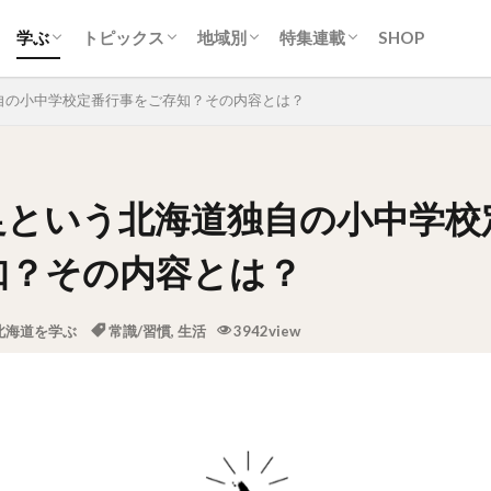
ティ
ク
ーク
ツ・洋菓子
クリーム
スカン
・スープカレー
ン
トフード
ク
生活
カルチャー
歴史
自然
地名
スポーツ
アイヌ
交通
経済産業
行政
ニュース
イベント
取り組み
ひと
道央圏（札幌近郊）
道南圏（みなみ北海道）
道北圏（きた北海道）
道東圏（ひがし北海道）
常識/習慣
地域とつながる。ひみつキ
ソフトカツゲン
ガラナ特集
札幌市営地下鉄特集
オホーツクまち発見!!旅紀
殿堂入り
学ぶ
トピックス
地域別
特集連載
SHOP
ティ
ク
ーク
ツ・洋菓子
クリーム
スカン
・スープカレー
ン
トフード
ク
生活
カルチャー
歴史
自然
地名
スポーツ
アイヌ
交通
経済産業
行政
ニュース
イベント
取り組み
ひと
道央圏（札幌近郊）
道南圏（みなみ北海道）
道北圏（きた北海道）
道東圏（ひがし北海道）
常識/習慣
地域とつながる。ひみつキ
ソフトカツゲン
ガラナ特集
札幌市営地下鉄特集
オホーツクまち発見!!旅紀
殿堂入り
自の小中学校定番行事をご存知？その内容とは？
足という北海道独自の小中学校
知？その内容とは？
北海道を学ぶ
常識/習慣
,
生活
3942view