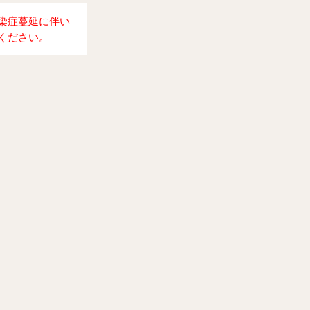
染症蔓延に伴い
ください。