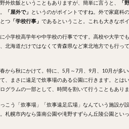
野外炊飯ということもありますが、簡単に言うと、
「
。
「屋外で」
というのがポイントですね。外で家庭科
とつ
「学校行事」
であるということ。これも大きなポ
に小学校高学年や中学校の行事でです。高校や大学で
、北海道だけではなくて青森県など東北地方でも行っ
春から秋にかけて。特に、5月～7月、9月、10月が多
て、まさに遠足で炊事場のある公園に行きます。とは
ログラムの一部として、時間を割いて行うこともあり
っこう「炊事場」「炊事遠足広場」なんていう施設が
。札幌市内なら藻南公園や滝野すずらん丘陵公園とい