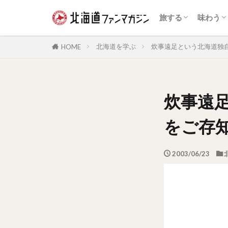
自然景観
展望台
花の名所
夜景
鉄道
温泉
体験・アクティビ
公園・テーマパー
道の駅・ランドマ
宿泊施設
動物園・水族館
博物館・資料館
旧跡史跡
歴史的建造物
スイー
和菓子
アイス
海鮮
ジンギ
乳製品
カレー
パン
ラーメ
ファス
カフェ
ドリン
お酒
旅する
味わう
自然景観
展望台
花の名所
夜景
鉄道
温泉
体験・アクティビ
公園・テーマパー
道の駅・ランドマ
宿泊施設
動物園・水族館
博物館・資料館
旧跡史跡
歴史的建造物
スイー
和菓子
アイス
海鮮
ジンギ
乳製品
カレー
パン
ラーメ
ファス
カフェ
ドリン
お酒
北海道を学ぶ
炊事遠足という北海道独
HOME
炊事遠
をご存
2003/06/23