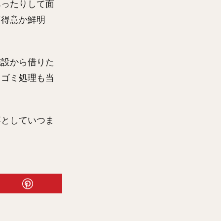
あったりして面
不得意か鮮明
施設から借りた
。ゴミ処理も当
事としていつま