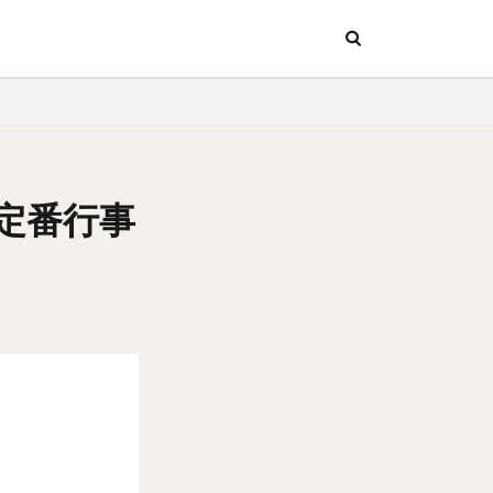
ッチン
行
ッチン
行
定番行事