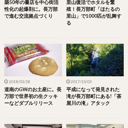
築50年の書店を中心街活
里山復活でホタルを繁
性化の起爆剤に。長万部
殖！長万部町「ほたるの
で進む交流拠点づくり
里山」で1000匹が乱舞す
る
2018/03/28
2017/10/03
道南のGWのお土産に。長
平成になって発見された
万部で世界初の生クッキ
滝が長万部町にある!「茶
ーなどダブルリリース
屋川の滝」アタック